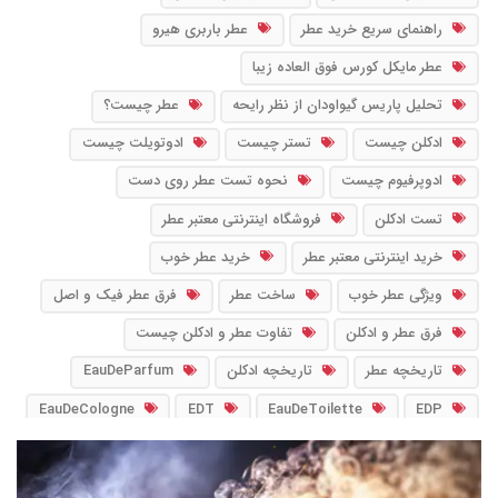
راهنمای سریع خرید عطر
عطر باربری هیرو
عطر مایکل کورس فوق العاده زیبا
تحلیل پاریس گیواودان از نظر رایحه
عطر چیست؟
ادکلن چیست
تستر چیست
ادوتویلت چیست
ادوپرفیوم چیست
نحوه تست عطر روی دست
تست ادکلن
فروشگاه اینترنتی معتبر عطر
خرید اینترنتی معتبر عطر
خرید عطر خوب
ویژگی عطر خوب
ساخت عطر
فرق عطر فیک و اصل
فرق عطر و ادکلن
تفاوت عطر و ادکلن چیست
تاریخچه عطر
تاریخچه ادکلن
EauDeParfum
EauDeCologne
EDT
EauDeToilette
EDP
PourFemme
PourHomme
EDC
NoirFragrance
IntensePerfume
آب_ادو_پرفیوم