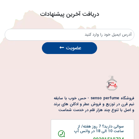
بارکد_عطر
اصالت_عطر
خرید_عطر_آنلاین
دریافت آخرین پیشنهادات
تشخیص_عطر_تقلبی
مدیریت_موجودی_عطر
راهنمای_بارکد
اطلاعات_عطر
بررسی_بارکد_عطر
خرید_هوشمندانه
عطرهای_معتبر
انیسون
عطر_با_رایحه_بادیان_رومی
عطر_گرم
عطر_ادویه‌ای
عضویت
عطر_شیرین
عطر_مردانه
عطر_زنانه
عطر_لوکس
خرید_عطر
بادیان_رومی
فروشگاه senso perfume - حس خوب با سابقه
نیم قرن در توزیع و فروش عطر و ادکلن های برند
و اصل با تنوع چند هزار قلم در خدمت شماست
سوالی دارید؟ 7 روز هفته/ از
ساعت 10 الی 18 در واتس آپ