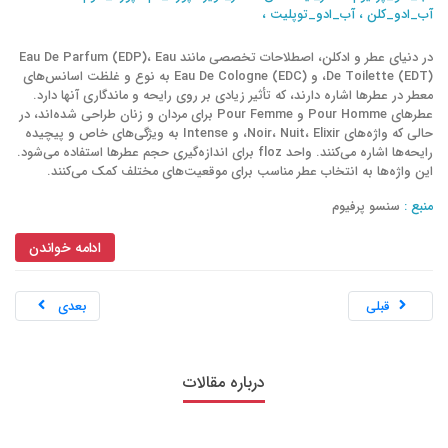
آب_ادو_کلن
،
آب_ادو_توپلیت
،
محل استفاده از عطر
نکات عطر
رایحه
استفاده صحیح از عطر
نگهداری عطر
عطر روی لباس
در دنیای عطر و ادکلن، اصطلاحات تخصصی مانند Eau De Parfum (EDP)، Eau
De Toilette (EDT)، و Eau De Cologne (EDC) به نوع و غلظت اسانس‌های
عطر روی مو
عطر فضای داخلی
ترفندهای عطر
معطر در عطرها اشاره دارند، که تأثیر زیادی بر روی رایحه و ماندگاری آنها دارد.
عطرهای Pour Homme و Pour Femme برای مردان و زنان طراحی شده‌اند، در
مراقبت از پوست و عطر
عطر و زیبایی
حالی که واژه‌های Noir، Nuit، Elixir، و Intense به ویژگی‌های خاص و پیچیده
رایحه‌ها اشاره می‌کنند. واحد floz برای اندازه‌گیری حجم عطرها استفاده می‌شود.
عطر و پوست چرب
عطر و پوست خشک
این واژه‌ها به انتخاب عطر مناسب برای موقعیت‌های مختلف کمک می‌کنند.
تاثیر نوع پوست بر عطر
انتخاب عطر برای پوست چرب
منبع :
سنسو پرفیوم
انتخاب عطر برای پوست خشک
ویژگی‌های پوست چرب و عطر
ادامه خواندن
ویژگی‌های پوست خشک و عطر
عطر مناسب برای پوست‌های مختلف
قبلی
بعدی
نکات انتخاب عطر برای پوست
مدیریت ماندگاری عطر بر روی پوست
عطر_زنانه
درباره مقالات
عطر_ایتالیایی
عطر_برتر
عطر_مجله
عطر_با_کیفیت
خرید_عطر
سنسو_پرفیوم