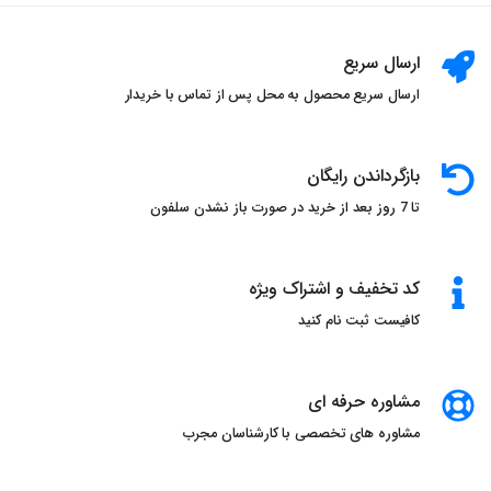
عطرهای_شیک
عطرهای_زنانه_ایتالیایی
رایحه_های_شگفت_انگیز
عطر_مد
دنیای_عطر
ارسال سریع
مد_و_زیبایی
عطرهای_مدرن
عطر_لاکچری
ارسال سریع محصول به محل پس از تماس با خریدار
عطر_زنانه
عطر_اسپانیایی
عطر_برتر
عطر_شیک
خرید_عطر
سنسو_پرفیوم
بازگرداندن رایگان
عطرهای_زنانه_اسپانیایی
رایحه_های_خاص
تا 7 روز بعد از خرید در صورت باز نشدن سلفون
عطرهای_لوکس
عطرهای_مدرن
عطر_زنانه
عطر_فرانسوی
عطر_برتر
عطر_شیک
کد تخفیف و اشتراک ویژه
خرید_عطر
سنسو_پرفیوم
عطرهای_زنانه_فرانسوی
کافیست ثبت نام کنید
رایحه_های_خاص
عطرهای_لوکس
عطرهای_مدرن
عطر_زنانه
عطر_هندی
عطر_برتر
عطر_شیک
مشاوره حرفه ای
خرید_عطر
سنسو_پرفیوم
عطرهای_زنانه_هندی
مشاوره های تخصصی با کارشناسان مجرب
رایحه_های_خاص
عطرهای_لوکس
عطرهای_مدرن