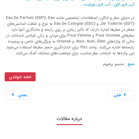
آب_ادو_کلن
،
آب_ادو_توپلیت
،
محل استفاده از عطر
نکات عطر
رایحه
استفاده صحیح از عطر
نگهداری عطر
عطر روی لباس
در دنیای عطر و ادکلن، اصطلاحات تخصصی مانند Eau De Parfum (EDP)، Eau
De Toilette (EDT)، و Eau De Cologne (EDC) به نوع و غلظت اسانس‌های
عطر روی مو
عطر فضای داخلی
ترفندهای عطر
معطر در عطرها اشاره دارند، که تأثیر زیادی بر روی رایحه و ماندگاری آنها دارد.
عطرهای Pour Homme و Pour Femme برای مردان و زنان طراحی شده‌اند، در
مراقبت از پوست و عطر
عطر و زیبایی
حالی که واژه‌های Noir، Nuit، Elixir، و Intense به ویژگی‌های خاص و پیچیده
رایحه‌ها اشاره می‌کنند. واحد floz برای اندازه‌گیری حجم عطرها استفاده می‌شود.
عطر و پوست چرب
عطر و پوست خشک
این واژه‌ها به انتخاب عطر مناسب برای موقعیت‌های مختلف کمک می‌کنند.
تاثیر نوع پوست بر عطر
انتخاب عطر برای پوست چرب
منبع :
سنسو پرفیوم
انتخاب عطر برای پوست خشک
ویژگی‌های پوست چرب و عطر
ادامه خواندن
ویژگی‌های پوست خشک و عطر
عطر مناسب برای پوست‌های مختلف
قبلی
بعدی
نکات انتخاب عطر برای پوست
مدیریت ماندگاری عطر بر روی پوست
عطر_زنانه
درباره مقالات
عطر_ایتالیایی
عطر_برتر
عطر_مجله
عطر_با_کیفیت
خرید_عطر
سنسو_پرفیوم