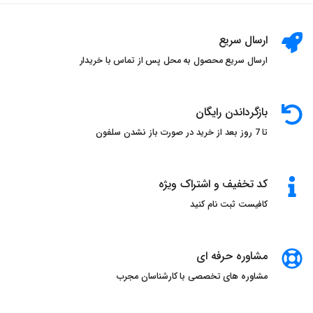
عطرهای_شیک
عطرهای_زنانه_ایتالیایی
رایحه_های_شگفت_انگیز
عطر_مد
دنیای_عطر
ارسال سریع
مد_و_زیبایی
عطرهای_مدرن
عطر_لاکچری
ارسال سریع محصول به محل پس از تماس با خریدار
عطر_زنانه
عطر_اسپانیایی
عطر_برتر
عطر_شیک
خرید_عطر
سنسو_پرفیوم
بازگرداندن رایگان
عطرهای_زنانه_اسپانیایی
رایحه_های_خاص
تا 7 روز بعد از خرید در صورت باز نشدن سلفون
عطرهای_لوکس
عطرهای_مدرن
عطر_زنانه
عطر_فرانسوی
عطر_برتر
عطر_شیک
کد تخفیف و اشتراک ویژه
خرید_عطر
سنسو_پرفیوم
عطرهای_زنانه_فرانسوی
کافیست ثبت نام کنید
رایحه_های_خاص
عطرهای_لوکس
عطرهای_مدرن
عطر_زنانه
عطر_هندی
عطر_برتر
عطر_شیک
مشاوره حرفه ای
خرید_عطر
سنسو_پرفیوم
عطرهای_زنانه_هندی
مشاوره های تخصصی با کارشناسان مجرب
رایحه_های_خاص
عطرهای_لوکس
عطرهای_مدرن