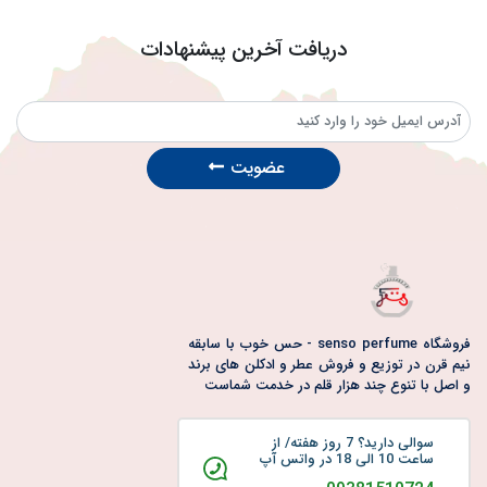
بارکد_عطر
اصالت_عطر
خرید_عطر_آنلاین
دریافت آخرین پیشنهادات
تشخیص_عطر_تقلبی
مدیریت_موجودی_عطر
راهنمای_بارکد
اطلاعات_عطر
بررسی_بارکد_عطر
خرید_هوشمندانه
عطرهای_معتبر
انیسون
عطر_با_رایحه_بادیان_رومی
عطر_گرم
عطر_ادویه‌ای
عضویت
عطر_شیرین
عطر_مردانه
عطر_زنانه
عطر_لوکس
خرید_عطر
بادیان_رومی
فروشگاه senso perfume - حس خوب با سابقه
نیم قرن در توزیع و فروش عطر و ادکلن های برند
و اصل با تنوع چند هزار قلم در خدمت شماست
سوالی دارید؟ 7 روز هفته/ از
ساعت 10 الی 18 در واتس آپ