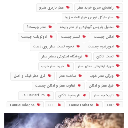
راهنمای سریع خرید عطر
عطر باربری هیرو
عطر مایکل کورس فوق العاده زیبا
تحلیل پاریس گیواودان از نظر رایحه
عطر چیست؟
ادکلن چیست
تستر چیست
ادوتویلت چیست
ادوپرفیوم چیست
نحوه تست عطر روی دست
تست ادکلن
فروشگاه اینترنتی معتبر عطر
خرید اینترنتی معتبر عطر
خرید عطر خوب
ویژگی عطر خوب
ساخت عطر
فرق عطر فیک و اصل
فرق عطر و ادکلن
تفاوت عطر و ادکلن چیست
تاریخچه عطر
تاریخچه ادکلن
EauDeParfum
EauDeCologne
EDT
EauDeToilette
EDP
PourFemme
PourHomme
EDC
NoirFragrance
IntensePerfume
آب_ادو_پرفیوم