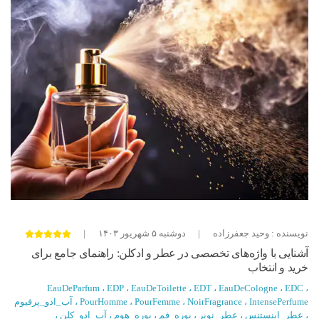
عطر_اینستنس
عطر_نویر
پوره_فم
پوره_هوم
آب_ادو_کلن
آب_ادو_توپلیت
عطر
ادکلن
تاریخچه_عطر
تاریخچه_ادکلن
عطرسازی
فرهنگ_عطر
عطرهای_باستانی
عطرهای_مدرن
صنعت_عطر
برندهای_عطر
تاریخ_عطرسازی
رایحه_عطر
نت‌های_بویایی
عطرسازی
نت‌های_بویایی_عطر
عطر_مدرن
نت‌های_اولیه
نت‌های_میانی
نت‌های_پایه
رایحه_عطرها
شناخت_عطر
ترکیب_عطر
نویسنده : وحید جعفرزاده
|
دوشنبه ۵ شهریور ۱۴۰۳
|
عطرهای_گلی
عطرهای_چوبی
عطرهای_میوه‌ای
آشنایی با واژه‌های تخصصی در عطر و ادکلن: راهنمای جامع برای
عطرهای_ادویه‌ای
آزمون_عطر
مشاوره_عطر
خرید و انتخاب
برندهای_عطر
عطرهای_شخصی
EauDeParfum
،
EDP
،
EauDeToilette
،
EDT
،
EauDeCologne
،
EDC
،
IntensePerfume
،
NoirFragrance
،
PourFemme
،
PourHomme
،
آب_ادو_پرفیوم
راهنمای_انتخاب_عطر
ویژگی‌های_عطر
عطر
،
عطر_اینستنس
،
عطر_نویر
،
پوره_فم
،
پوره_هوم
،
آب_ادو_کلن
،