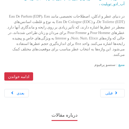
آب_ادو_توپلیت
،
ادکلن
مصرف عطر
محل استفاده از عطر
نکات عطر
رایحه
استفاده صحیح از عطر
در دنیای عطر و ادکلن، اصطلاحات تخصصی مانند Eau De Parfum (EDP)، Eau
De Toilette (EDT)، و Eau De Cologne (EDC) به نوع و غلظت اسانس‌های
نگهداری عطر
عطر روی لباس
عطر روی مو
معطر در عطرها اشاره دارند، که تأثیر زیادی بر روی رایحه و ماندگاری آنها دارد.
عطرهای Pour Homme و Pour Femme برای مردان و زنان طراحی شده‌اند، در
عطر فضای داخلی
ترفندهای عطر
حالی که واژه‌های Noir، Nuit، Elixir، و Intense به ویژگی‌های خاص و پیچیده
رایحه‌ها اشاره می‌کنند. واحد floz برای اندازه‌گیری حجم عطرها استفاده
مراقبت از پوست و عطر
عطر و زیبایی
می‌شود. این واژه‌ها به انتخاب عطر مناسب برای موقعیت‌های مختلف کمک
عطر و پوست چرب
عطر و پوست خشک
می‌کنند.
تاثیر نوع پوست بر عطر
انتخاب عطر برای پوست چرب
منبع :
سنسو پرفیوم
انتخاب عطر برای پوست خشک
ادامه خواندن
ویژگی‌های پوست چرب و عطر
قبلی
بعدی
ویژگی‌های پوست خشک و عطر
عطر مناسب برای پوست‌های مختلف
نکات انتخاب عطر برای پوست
درباره مقالات
مدیریت ماندگاری عطر بر روی پوست
عطر_زنانه