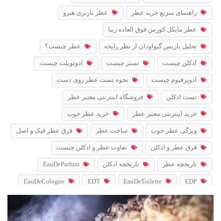
راهنمای سریع خرید عطر
عطر باربری هیرو
عطر مایکل کورس فوق العاده زیبا
تحلیل پاریس گیواودان از نظر رایحه
عطر چیست؟
ادکلن چیست
تستر چیست
ادوتویلت چیست
ادوپرفیوم چیست
نحوه تست عطر روی دست
تست ادکلن
فروشگاه اینترنتی معتبر عطر
خرید اینترنتی معتبر عطر
خرید عطر خوب
ویژگی عطر خوب
ساخت عطر
فرق عطر فیک و اصل
فرق عطر و ادکلن
تفاوت عطر و ادکلن چیست
تاریخچه عطر
تاریخچه ادکلن
EauDeParfum
EauDeCologne
EDT
EauDeToilette
EDP
PourFemme
PourHomme
EDC
NoirFragrance
IntensePerfume
آب_ادو_پرفیوم