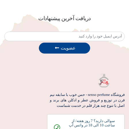
عطر_شیک
خرید_عطر
سنسو_پرفیوم
عطرهای_زنانه_هندی
رایحه_های_خاص
دریافت آخرین پیشنهادات
عطرهای_لوکس
عطرهای_مدرن
بارکد_عطر
اصالت_عطر
خرید_عطر_آنلاین
تشخیص_عطر_تقلبی
مدیریت_موجودی_عطر
عضویت
راهنمای_بارکد
اطلاعات_عطر
بررسی_بارکد_عطر
خرید_هوشمندانه
عطرهای_معتبر
انیسون
عطر_با_رایحه_بادیان_رومی
عطر_گرم
عطر_ادویه‌ای
عطر_شیرین
عطر_مردانه
عطر_زنانه
عطر_لوکس
خرید_عطر
فروشگاه senso perfume - حس خوب با سابقه نیم
قرن در توزیع و فروش عطر و ادکلن های برند و
بادیان_رومی
اصل با تنوع چند هزار قلم در خدمت شماست
سوالی دارید؟ 7 روز هفته/ از
ساعت 10 الی 18 در واتس آپ