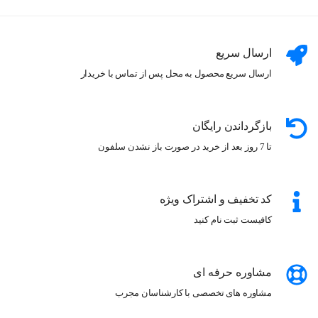
عطر_ایتالیایی
عطر_برتر
عطر_مجله
عطر_با_کیفیت
خرید_عطر
سنسو_پرفیوم
ارسال سریع
عطرهای_شیک
عطرهای_زنانه_ایتالیایی
ارسال سریع محصول به محل پس از تماس با خریدار
رایحه_های_شگفت_انگیز
عطر_مد
دنیای_عطر
مد_و_زیبایی
عطرهای_مدرن
عطر_لاکچری
بازگرداندن رایگان
عطر_زنانه
عطر_اسپانیایی
عطر_برتر
تا 7 روز بعد از خرید در صورت باز نشدن سلفون
عطر_شیک
خرید_عطر
سنسو_پرفیوم
عطرهای_زنانه_اسپانیایی
رایحه_های_خاص
کد تخفیف و اشتراک ویژه
عطرهای_لوکس
عطرهای_مدرن
عطر_زنانه
کافیست ثبت نام کنید
عطر_فرانسوی
عطر_برتر
عطر_شیک
خرید_عطر
سنسو_پرفیوم
عطرهای_زنانه_فرانسوی
مشاوره حرفه ای
رایحه_های_خاص
عطرهای_لوکس
عطرهای_مدرن
مشاوره های تخصصی با کارشناسان مجرب
عطر_زنانه
عطر_هندی
عطر_برتر