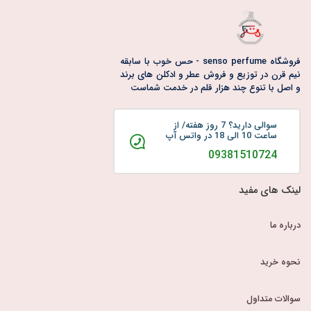
بارکد_عطر
اصالت_عطر
خرید_عطر_آنلاین
تشخیص_عطر_تقلبی
مدیریت_موجودی_عطر
راهنمای_بارکد
اطلاعات_عطر
بررسی_بارکد_عطر
فروشگاه senso perfume - حس خوب با سابقه
نیم قرن در توزیع و فروش عطر و ادکلن های برند
خرید_هوشمندانه
عطرهای_معتبر
انیسون
و اصل با تنوع چند هزار قلم در خدمت شماست
عطر_با_رایحه_بادیان_رومی
عطر_گرم
عطر_ادویه‌ای
سوالی دارید؟ 7 روز هفته/ از
عطر_شیرین
عطر_مردانه
عطر_زنانه
ساعت 10 الی 18 در واتس آپ
عطر_لوکس
خرید_عطر
بادیان_رومی
09381510724
لینک های مفید
درباره ما
نحوه خرید
سوالات متداول