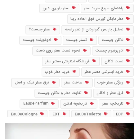
راهنمای سریع خرید عطر
عطر باربری هیرو
عطر مایکل کورس فوق العاده زیبا
تحلیل پاریس گیواودان از نظر رایحه
عطر چیست؟
ادکلن چیست
تستر چیست
ادوتویلت چیست
ادوپرفیوم چیست
نحوه تست عطر روی دست
تست ادکلن
فروشگاه اینترنتی معتبر عطر
خرید اینترنتی معتبر عطر
خرید عطر خوب
ویژگی عطر خوب
ساخت عطر
فرق عطر فیک و اصل
فرق عطر و ادکلن
تفاوت عطر و ادکلن چیست
تاریخچه عطر
تاریخچه ادکلن
EauDeParfum
EauDeCologne
EDT
EauDeToilette
EDP
PourFemme
PourHomme
EDC
NoirFragrance
IntensePerfume
آب_ادو_پرفیوم