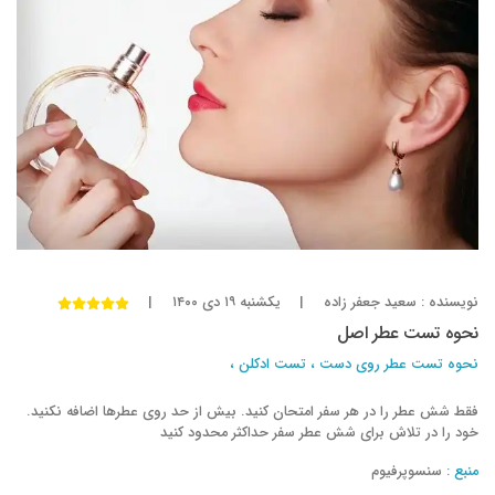
عطر_اینستنس
عطر_نویر
پوره_فم
پوره_هوم
آب_ادو_کلن
آب_ادو_توپلیت
عطر
ادکلن
تاریخچه_عطر
تاریخچه_ادکلن
عطرسازی
فرهنگ_عطر
عطرهای_باستانی
عطرهای_مدرن
صنعت_عطر
برندهای_عطر
تاریخ_عطرسازی
رایحه_عطر
نت‌های_بویایی
عطرسازی
نت‌های_بویایی_عطر
عطر_مدرن
نت‌های_اولیه
نت‌های_میانی
نت‌های_پایه
رایحه_عطرها
نویسنده : سعید جعفر زاده
|
یکشنبه ۱۹ دی ۱۴۰۰
|
شناخت_عطر
ترکیب_عطر
عطرهای_گلی
نحوه تست عطر اصل
نحوه تست عطر روی دست
،
تست ادکلن
،
عطرهای_چوبی
عطرهای_میوه‌ای
عطرهای_ادویه‌ای
آزمون_عطر
مشاوره_عطر
برندهای_عطر
فقط شش عطر را در هر سفر امتحان کنید. بیش از حد روی عطرها اضافه نکنید.
خود را در تلاش برای شش عطر سفر حداکثر محدود کنید
عطرهای_شخصی
راهنمای_انتخاب_عطر
منبع :
سنسوپرفیوم
ویژگی‌های_عطر
عطر
ادکلن
مصرف عطر