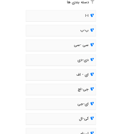
دسته بندی ها
ا-ا
ب-ب
سی -سی
دی-دی
ای - اف
جی-اچ
ای-جی
کی-ال
ان-ام