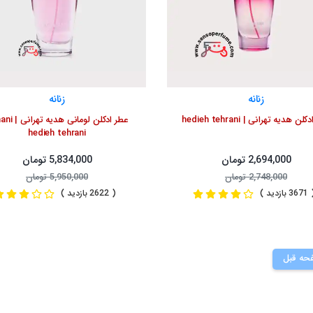
زنانه
زنانه
ن هدیه تهرانی | hedieh tehrani
عطر ادکلن لومانی ه
hedieh tehrani
2,694,000 تومان
5,834,000 تومان
2,748,000 تومان
5,950,000 تومان
3 بازدید )
( 2622 بازدید )
حه قبل