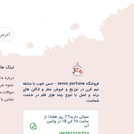
لینک ها
درباره ما
فروشگاه senso perfume - حس خوب با سابقه
نحوه خری
نیم قرن در توزیع و فروش عطر و ادکلن های
سوالات م
برند و اصل با تنوع چند هزار قلم در خدمت
تماس با م
شماست
سوالی دارید؟ 7 روز هفته/ از
ساعت 10 الی 18 در واتس
آپ