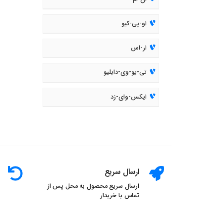
او-پی-کیو
ار-اس
تی-یو-وی-دابلیو
ایکس-وای-زد
ارسال سریع
ارسال سریع محصول به محل پس از
تماس با خریدار