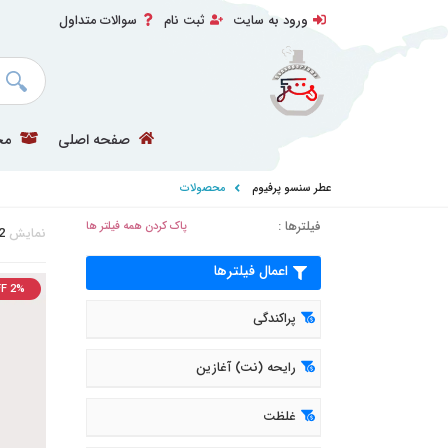
ورود به سایت
ثبت نام
سوالات متداول
صفحه اصلی
مح
عطر سنسو پرفیوم
محصولات
فیلترها :
پاک کردن همه فیلتر ها
نمایش
2
اعمال فیلترها
F 2%
پراکندگی
رایحه (نت) آغازین
غلظت