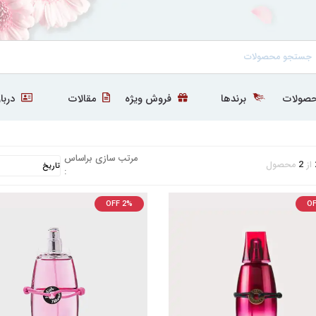
صولات
برندها
فروش ویژه
مقالات
دربار
مرتب سازی براساس
از
2
محصول
:
OFF 2%
OF