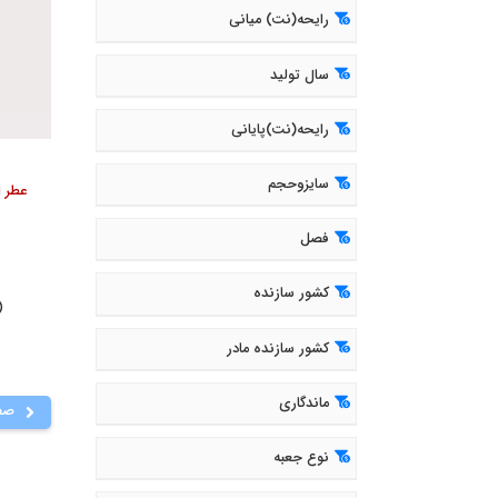
رایحه(نت) میانی
سال تولید
رایحه(نت)پایانی
سایزوحجم
عطر ادکل
فصل
کشور سازنده
( 671
کشور سازنده مادر
ماندگاری
صف
نوع جعبه