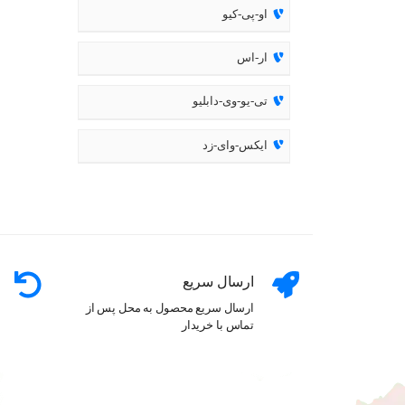
او-پی-کیو
ار-اس
تی-یو-وی-دابلیو
ایکس-وای-زد
ارسال سریع
ارسال سریع محصول به محل پس از
تماس با خریدار