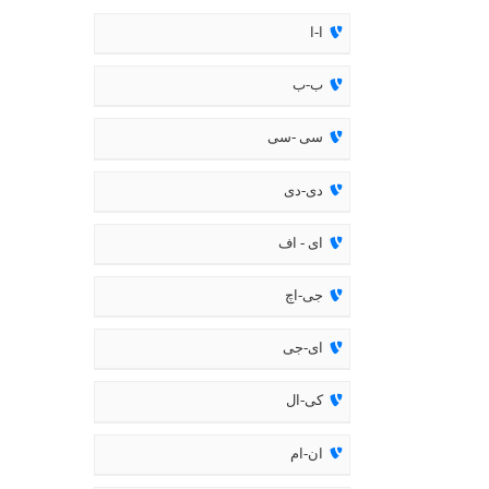
ا-ا
ب-ب
سی -سی
دی-دی
ای - اف
جی-اچ
ای-جی
کی-ال
ان-ام