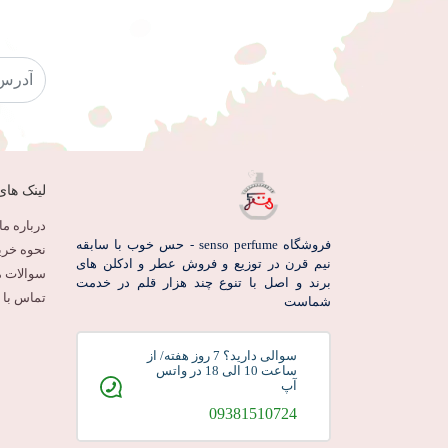
لینک های
درباره ما
فروشگاه senso perfume - حس خوب با سابقه
نحوه خری
نیم قرن در توزیع و فروش عطر و ادکلن های
سوالات م
برند و اصل با تنوع چند هزار قلم در خدمت
تماس با م
شماست
سوالی دارید؟ 7 روز هفته/ از
ساعت 10 الی 18 در واتس
آپ
09381510724