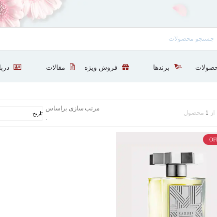
صولات
برندها
فروش ویژه
مقالات
دربا
مرتب سازی براساس
از
1
محصول
:
OF