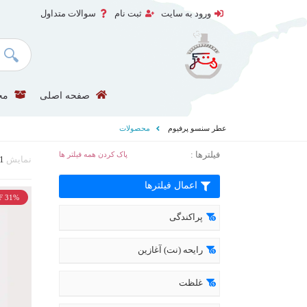
ورود به سایت
ثبت نام
سوالات متداول
صفحه اصلی
مح
عطر سنسو پرفیوم
محصولات
فیلترها :
پاک کردن همه فیلتر ها
نمایش
1
اعمال فیلترها
F 31%
پراکندگی
رایحه (نت) آغازین
غلظت