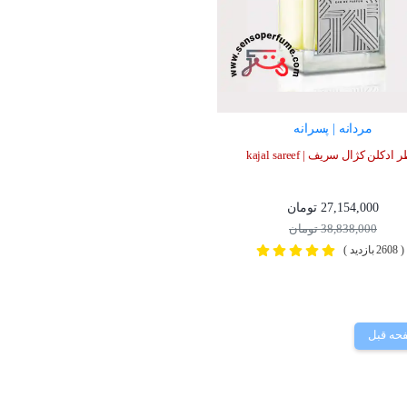
مردانه | پسرانه
ادکلن کژال سریف | kajal sareef
27,154,000 تومان
38,838,000 تومان
( 2608 بازدید )
حه قبل