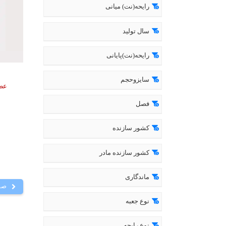
رایحه(نت) میانی
سال تولید
رایحه(نت)پایانی
سایزوحجم
عطر 
فصل
کشور سازنده
کشور سازنده مادر
ماندگاری
صف
نوع جعبه
نوع رایحه