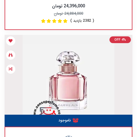
24,396,000 تومان
24,884,000 تومان
( 2382 بازدید )
OFF 4%
ناموجود