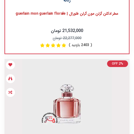
زنانه
عطر ادکلن گرلن مون گرلن فلورال | guerlain mon guerlain florale
21,532,000 تومان
22,277,000 تومان
( 2403 بازدید )
OFF 2%