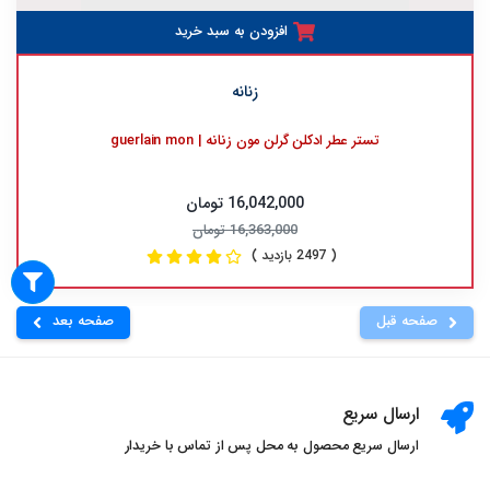
افزودن به سبد خرید
زنانه
تستر عطر ادکلن گرلن مون زنانه | guerlain mon
16,042,000 تومان
16,363,000 تومان
( 2497 بازدید )
صفحه قبل
صفحه بعد
ارسال سریع
ارسال سریع محصول به محل پس از تماس با خریدار