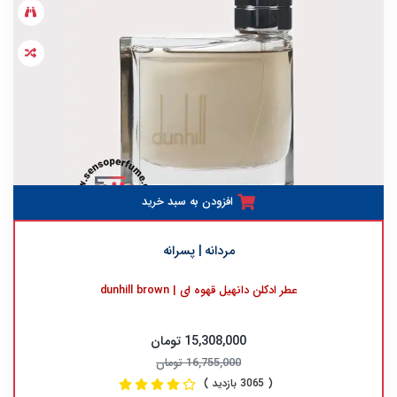
افزودن به سبد خرید
مردانه | پسرانه
عطر ادکلن دانهیل قهوه ای | dunhill brown
15,308,000 تومان
16,755,000 تومان
( 3065 بازدید )