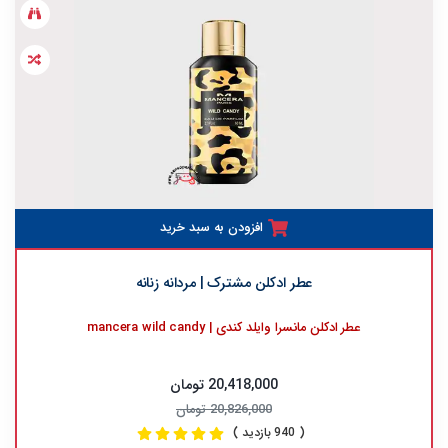
افزودن به سبد خرید
عطر ادکلن مشترک | مردانه زنانه
عطر ادکلن مانسرا وایلد کندی | mancera wild candy
20,418,000 تومان
20,826,000 تومان
( 940 بازدید )