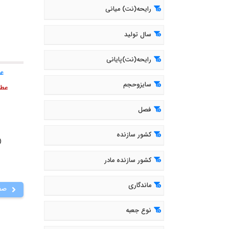
رایحه(نت) میانی
سال تولید
رایحه(نت)پایانی
عط
سایزوحجم
فصل
کشور سازنده
( 466
کشور سازنده مادر
ماندگاری
صف
نوع جعبه