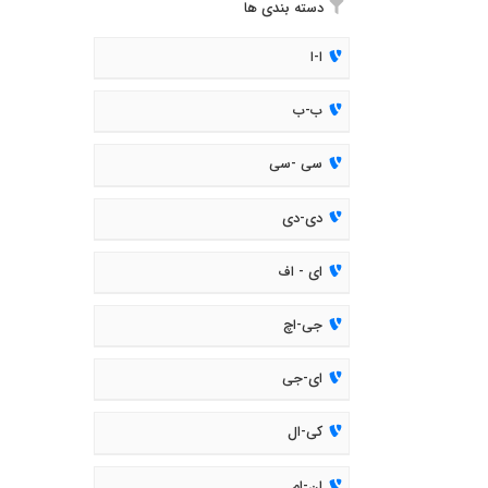
دسته بندی ها
ا-ا
ب-ب
سی -سی
دی-دی
ای - اف
جی-اچ
ای-جی
کی-ال
ان-ام