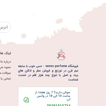
لینک ها
درباره ما
فروشگاه senso perfume - حس خوب با سابقه
نحوه خری
نیم قرن در توزیع و فروش عطر و ادکلن های
سوالات م
برند و اصل با تنوع چند هزار قلم در خدمت
تماس با م
شماست
سوالی دارید؟ 7 روز هفته/ از
ساعت 10 الی 18 در واتس
آپ