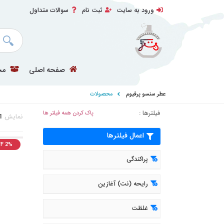
ورود به سایت
ثبت نام
سوالات متداول
صفحه اصلی
مح
عطر سنسو پرفیوم
محصولات
فیلترها :
پاک کردن همه فیلتر ها
نمایش
1
اعمال فیلترها
F 2%
پراکندگی
رایحه (نت) آغازین
غلظت