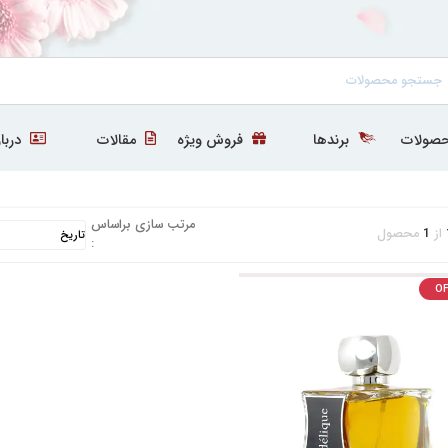
صولات
برندها
فروش ویژه
مقالات
دربار
مرتب سازی براساس
از
1
محصول
:
OF