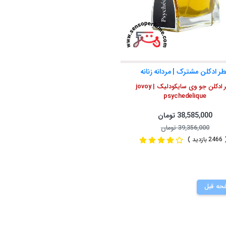
ر ادکلن مشترک | مردانه زنانه
عطر ادکلن جو وی سایکودلیک | jovoy
psychedelique
38,585,000 تومان
39,356,000 تومان
2 بازدید )
حه قبل