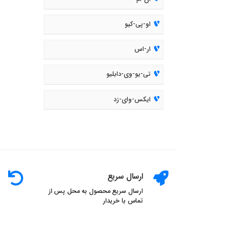
او-پی-کیو
ار-اس
تی-یو-وی-دابلیو
ایکس-وای-زد
ارسال سریع
ارسال سریع محصول به محل پس از
تماس با خریدار