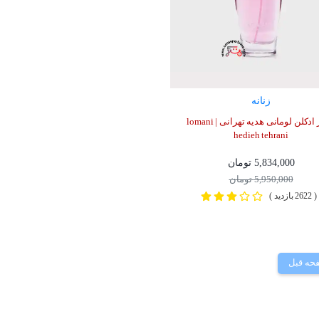
زنانه
عطر ادکلن لومانی هدیه تهرانی | lomani
hedieh tehrani
5,834,000 تومان
5,950,000 تومان
( 2622 بازدید )
حه قبل