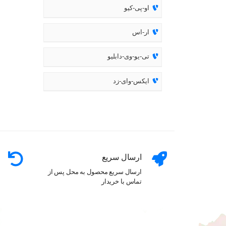
او-پی-کیو
ار-اس
تی-یو-وی-دابلیو
ایکس-وای-زد
ارسال سریع
ارسال سریع محصول به محل پس از
تماس با خریدار