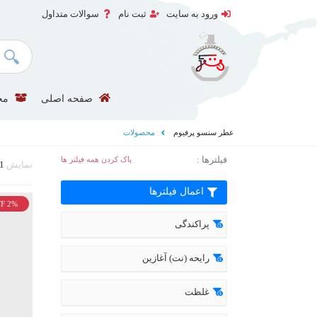
ورود به سایت
ثبت نام
سوالات متداول
صفحه اصلی
مح
عطر سنسو پرفیوم
محصولات
فیلترها :
پاک کردن همه فیلتر ها
نمایش
1
اعمال فیلترها
F 2%
پراکندگی
رایحه (نت) آغازین
غلظت