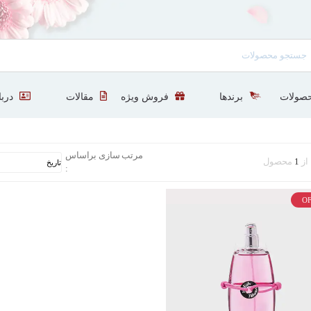
صولات
برندها
فروش ویژه
مقالات
دربا
مرتب سازی براساس
از
1
محصول
:
OF