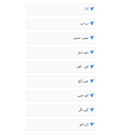
ا-ا
ب-ب
سی -سی
دی-دی
ای - اف
جی-اچ
ای-جی
کی-ال
ان-ام