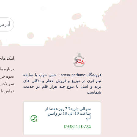
لینک های
درباره ما
فروشگاه senso perfume - حس خوب با سابقه
نحوه خری
نیم قرن در توزیع و فروش عطر و ادکلن های
سوالات م
برند و اصل با تنوع چند هزار قلم در خدمت
تماس با م
شماست
سوالی دارید؟ 7 روز هفته/ از
ساعت 10 الی 18 در واتس
آپ
09381510724