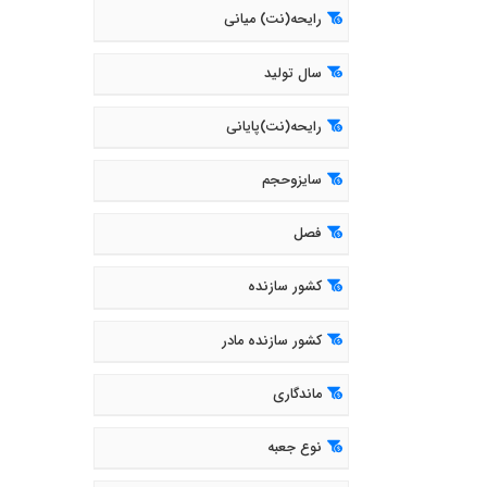
رایحه(نت) میانی
سال تولید
رایحه(نت)پایانی
سایزوحجم
فصل
کشور سازنده
کشور سازنده مادر
ماندگاری
نوع جعبه