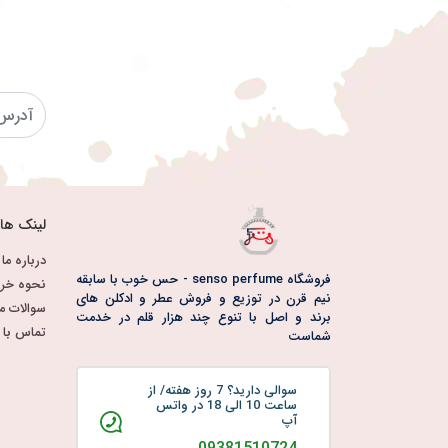
لینک ها
درباره ما
فروشگاه senso perfume - حس خوب با سابقه
نحوه خری
نیم قرن در توزیع و فروش عطر و ادکلن های
سوالات م
برند و اصل با تنوع چند هزار قلم در خدمت
تماس با م
شماست
سوالی دارید؟ 7 روز هفته/ از
ساعت 10 الی 18 در واتس
آپ