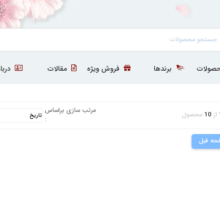
صولات
برندها
فروش ویژه
مقالات
دربار
مرتب سازی براساس
از
10
محصول
:
حه قبل