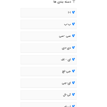
دسته بندی ها
ا-ا
ب-ب
سی -سی
دی-دی
ای - اف
جی-اچ
ای-جی
کی-ال
ان-ام