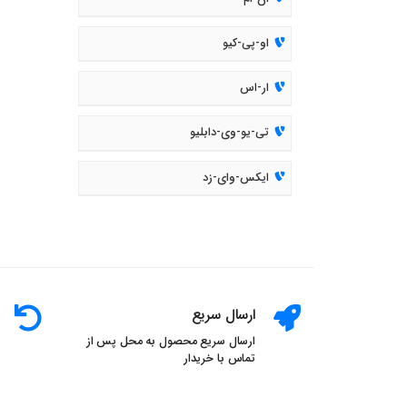
او-پی-کیو
ار-اس
تی-یو-وی-دابلیو
ایکس-وای-زد
ارسال سریع
ارسال سریع محصول به محل پس از
تماس با خریدار