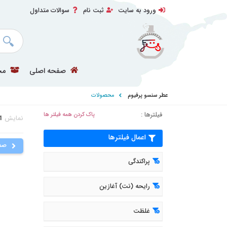
ورود به سایت
ثبت نام
سوالات متداول
صفحه اصلی
مح
عطر سنسو پرفیوم
محصولات
فیلترها :
پاک کردن همه فیلتر ها
نمایش
1
اعمال فیلترها
صف
پراکندگی
رایحه (نت) آغازین
غلظت