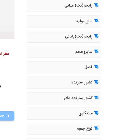
رایحه(نت) میانی
سال تولید
رایحه(نت)پایانی
سایزوحجم
فصل
کشور سازنده
( 403
کشور سازنده مادر
ماندگاری
صف
نوع جعبه