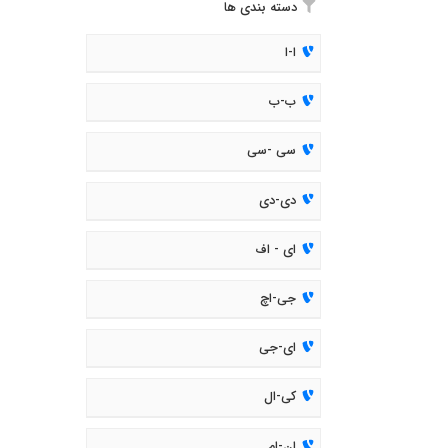
دسته بندی ها
ا-ا
ب-ب
سی -سی
دی-دی
ای - اف
جی-اچ
ای-جی
کی-ال
ان-ام