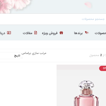
صولات
برندها
فروش ویژه
مقالات
دربار
مرتب سازی براساس
از
2
محصول
:
OF