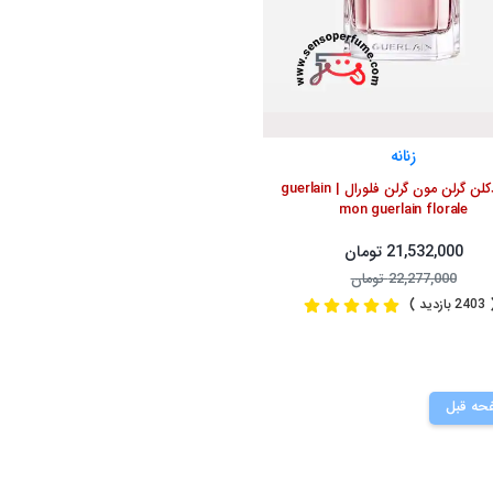
زنانه
عطر ادکلن گرلن مون گرلن فلورال | guerlain
mon guerlain florale
21,532,000 تومان
22,277,000 تومان
2 بازدید )
حه قبل