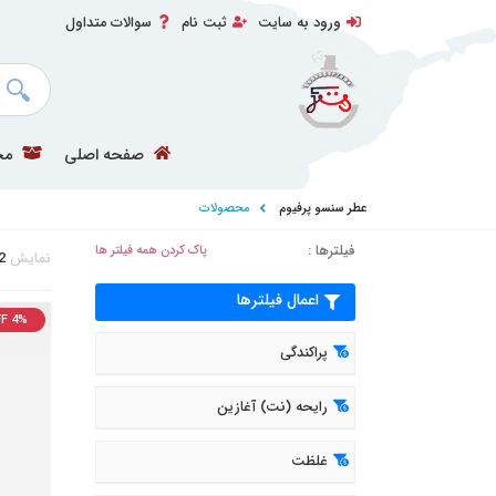
ورود به سایت
ثبت نام
سوالات متداول
صفحه اصلی
مح
عطر سنسو پرفیوم
محصولات
فیلترها :
پاک کردن همه فیلتر ها
نمایش
2
اعمال فیلترها
F 4%
پراکندگی
رایحه (نت) آغازین
غلظت