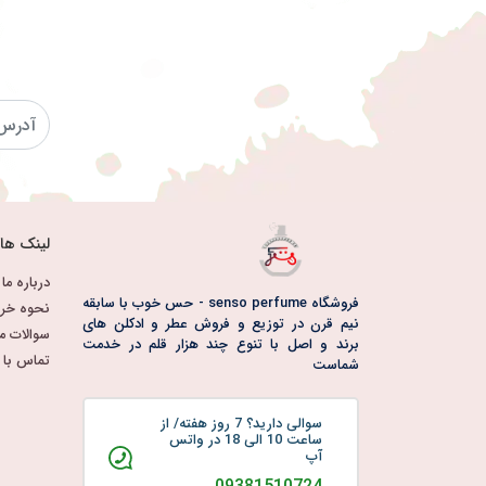
لینک ها
درباره ما
فروشگاه senso perfume - حس خوب با سابقه
نحوه خری
نیم قرن در توزیع و فروش عطر و ادکلن های
سوالات م
برند و اصل با تنوع چند هزار قلم در خدمت
تماس با م
شماست
سوالی دارید؟ 7 روز هفته/ از
ساعت 10 الی 18 در واتس
آپ