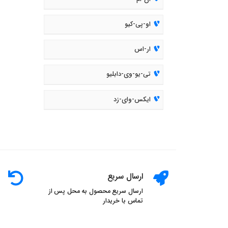
او-پی-کیو
ار-اس
تی-یو-وی-دابلیو
ایکس-وای-زد
ارسال سریع
ارسال سریع محصول به محل پس از
تماس با خریدار