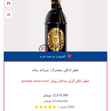
افزودن به سبد خرید
عطر ادکلن مشترک | مردانه زنانه
عطر ادکلن گرلن سانتال رویال | guerlain santal royal
22,674,000 تومان
25,206,000 تومان
( 2264 بازدید )