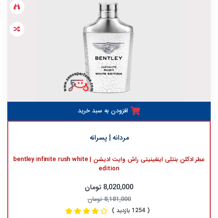
افزودن به سبد خرید
مردانه | پسرانه
عطر ادکلن بنتلی اینفینیتی راش وایت ادیشن | bentley infinite rush white
edition
8,020,000 تومان
8,181,000 تومان
( 1254 بازدید )