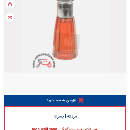
افزودن به سبد خرید
مردانه | پسرانه
عطر ادکلن جوپ ولفگانگ | joop wolfgang