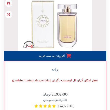
افزودن به سبد خرید
زنانه
عطر ادکلن گرلن ال اینستنت د گرلن | guerlain l’instant de guerlain
25,932,000 تومان
26,450,000 تومان
( 2113 بازدید )