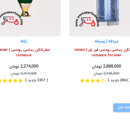
مردانه | پسرانه
زنانه
عطر ادکلن رساسی رومنس فور اور | rasasi
عطر ادکلن رساسی رومنس |
romance
romance for ever
2,888,000 تومان
2,274,000 تومان
2,946,000 تومان
2,319,000 تومان
2 بازدید )
( 3307 بازدید )
حه قبل