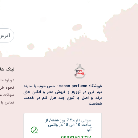
لینک ها
درباره ما
فروشگاه senso perfume - حس خوب با سابقه
نحوه خری
نیم قرن در توزیع و فروش عطر و ادکلن های
سوالات م
برند و اصل با تنوع چند هزار قلم در خدمت
تماس با م
شماست
سوالی دارید؟ 7 روز هفته/ از
ساعت 10 الی 18 در واتس
آپ