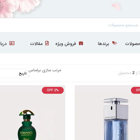
صولات
برندها
فروش ویژه
مقالات
دربار
مرتب سازی براساس
از
2
محصول
:
OFF 2%
OF