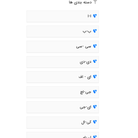
دسته بندی ها
ا-ا
ب-ب
سی -سی
دی-دی
ای - اف
جی-اچ
ای-جی
کی-ال
ان-ام