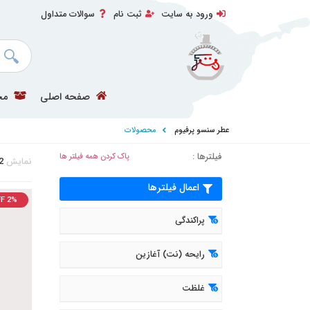
ورود به سایت
ثبت نام
سوالات متداول
صفحه اصلی
مح
عطر سنسو پرفیوم
محصولات
فیلترها :
پاک کردن همه فیلتر ها
نمایش
2
اعمال فیلترها
F 2%
پراکندگی
رایحه (نت) آغازین
غلظت