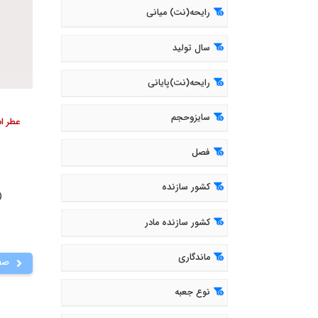
رایحه(نت) میانی
سال تولید
رایحه(نت)پایانی
سایزوحجم
فصل
کشور سازنده
( 862
کشور سازنده مادر
ماندگاری
صف
نوع جعبه