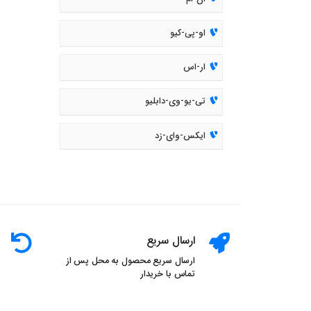
او-پی-کیو
ار-اس
تی-یو-وی-دابلیو
ایکس-وای-زد
ارسال سریع
ارسال سریع محصول به محل پس از
تماس با خریدار