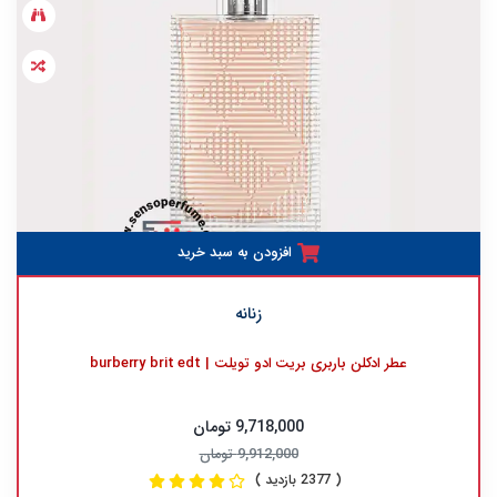
افزودن به سبد خرید
زنانه
عطر ادکلن باربری بریت ادو تویلت | burberry brit edt
9,718,000 تومان
9,912,000 تومان
( 2377 بازدید )