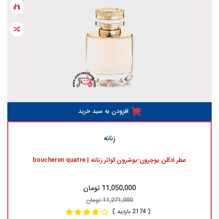
افزودن به سبد خرید
زنانه
عطر ادکلن بوچرون-بوشرون کواتر زنانه | boucheron quatre
11,050,000 تومان
11,271,000 تومان
( 2174 بازدید )