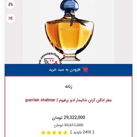
افزودن به سبد خرید
زنانه
عطر ادکلن گرلن شالیمار ادو پرفیوم | guerlain shalimar
29,322,000 تومان
30,611,000 تومان
( 2415 بازدید )