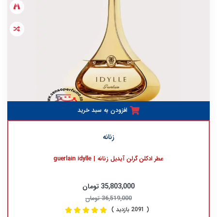
افزودن به سبد خرید
زنانه
عطر ادکلن گرلن آیدیل زنانه | guerlain idylle
35,803,000 تومان
36,519,000 تومان
( 2091 بازدید )