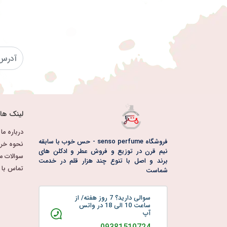
لینک ها
درباره ما
فروشگاه senso perfume - حس خوب با سابقه
نحوه خری
نیم قرن در توزیع و فروش عطر و ادکلن های
سوالات م
برند و اصل با تنوع چند هزار قلم در خدمت
تماس با م
شماست
سوالی دارید؟ 7 روز هفته/ از
ساعت 10 الی 18 در واتس
آپ