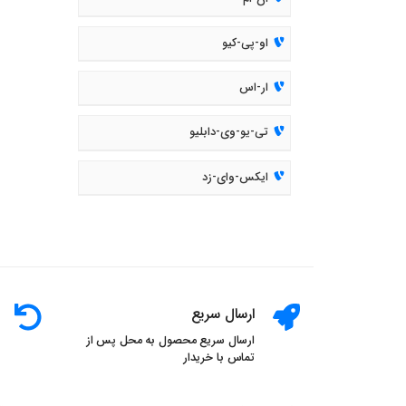
او-پی-کیو
ار-اس
تی-یو-وی-دابلیو
ایکس-وای-زد
ارسال سریع
ارسال سریع محصول به محل پس از
تماس با خریدار