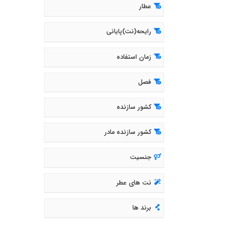
عطار
رایحه(نت)پایانی
زمان استفاده
فصل
کشور سازنده
کشور سازنده مادر
جنسیت
نت های عطر
برند ها