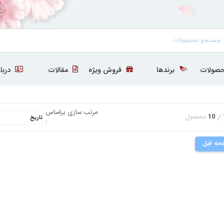
صولات
برندها
فروش ویژه
مقالات
دربار
مرتب سازی براساس
از
10
محصول
:
حه قبل