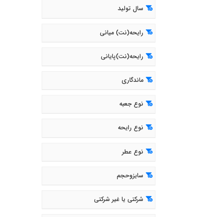
سال تولید
رایحه(نت) میانی
رایحه(نت)پایانی
ماندگاری
نوع جعبه
نوع رایحه
نوع عطر
سایزوحجم
شرکتی یا غیر شرکتی