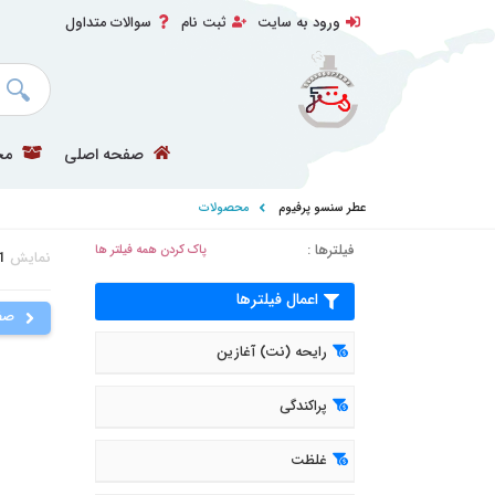
ورود به سایت
ثبت نام
سوالات متداول
صفحه اصلی
مح
عطر سنسو پرفیوم
محصولات
فیلترها :
پاک کردن همه فیلتر ها
نمایش
1
اعمال فیلترها
صف
رایحه (نت) آغازین
پراکندگی
غلظت