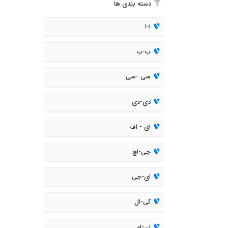
دسته بندی ها
ا-ا
ب-ب
سی -سی
دی-دی
ای - اف
جی-اچ
ای-جی
کی-ال
ان-ام