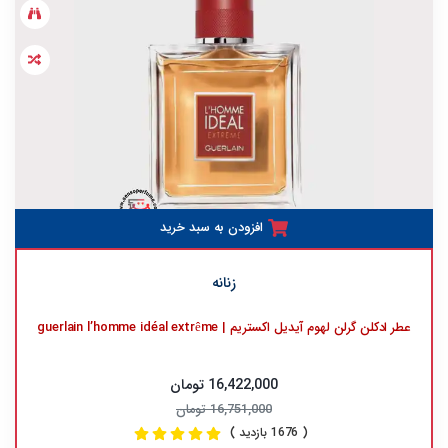
افزودن به سبد خرید
زنانه
عطر ادکلن گرلن لهوم آیدیل اکستریم | guerlain l’homme idéal extrême
16,422,000 تومان
16,751,000 تومان
( 1676 بازدید )