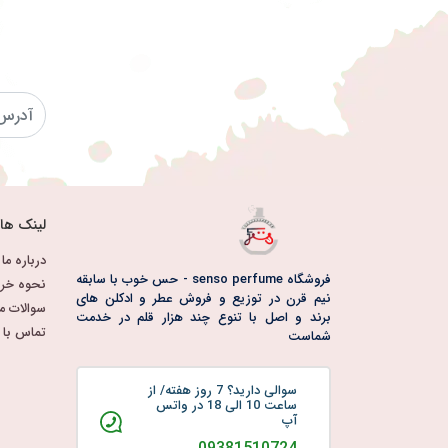
لینک ها
درباره ما
فروشگاه senso perfume - حس خوب با سابقه
نحوه خری
نیم قرن در توزیع و فروش عطر و ادکلن های
سوالات م
برند و اصل با تنوع چند هزار قلم در خدمت
تماس با م
شماست
سوالی دارید؟ 7 روز هفته/ از
ساعت 10 الی 18 در واتس
آپ