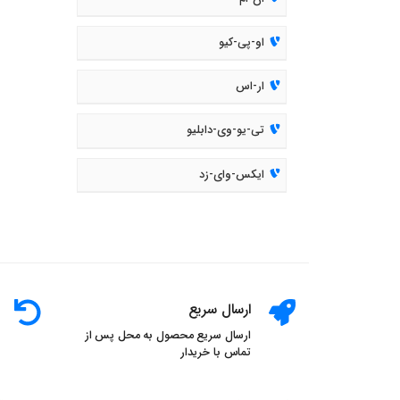
او-پی-کیو
ار-اس
تی-یو-وی-دابلیو
ایکس-وای-زد
ارسال سریع
ارسال سریع محصول به محل پس از
تماس با خریدار