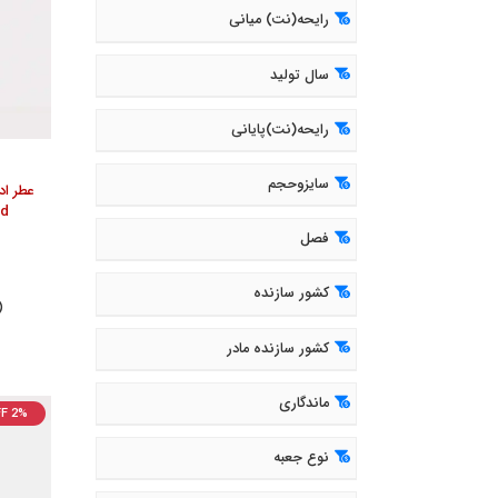
رایحه(نت) میانی
سال تولید
رایحه(نت)پایانی
سایزوحجم
ud
فصل
کشور سازنده
( 143
کشور سازنده مادر
ماندگاری
F 2%
نوع جعبه