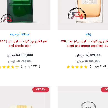
زنانه
مردانه | پسرانه
عطر ادکلن ون کلیف اند آرپلز پرشز عود | van
عطر ادکلن ون کلیف
and arpels tsar
cleef and arpels precious o
32,159,000 تومان
53,098,000 تومان
32,803,000 تومان
58,694,000 تومان
2 بازدید )
( 2572 بازدید )
OFF 2%
OF