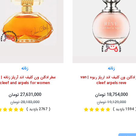
زنانه
زنانه
عطر ادکلن ون کلیف اند ارپلز ریوه | van
cleef and arpels for women
cleef arpels reve
18,754,000 تومان
27,631,000 تومان
19,129,000 تومان
28,183,000 تومان
1 بازدید )
( 2767 بازدید )