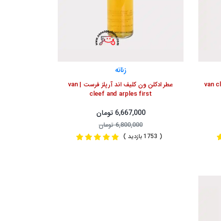
زنانه
 اند آرپلز تزار | van cleef
عطر ادکلن ون کلیف اند آرپلز فرست | van
cleef and arples first
6,667,000 تومان
6,800,000 تومان
( 1753 بازدید )