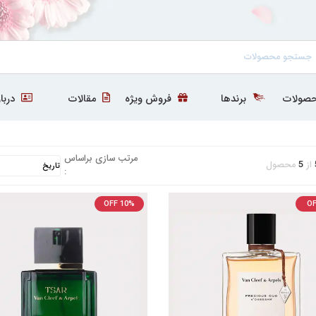
صولات
برندها
فروش ویژه
مقالات
دربار
مرتب سازی براساس
از
5
محصول
:
OFF 10%
OF