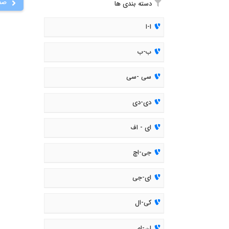
صف
دسته بندی ها
ا-ا
ب-ب
سی -سی
دی-دی
ای - اف
جی-اچ
ای-جی
کی-ال
ان-ام