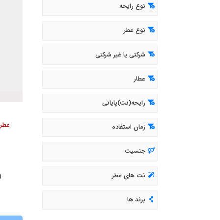
نوع رایحه
نوع عطر
شرکتی یا غیر شرکتی
عطار
رایحه(نت)پایانی
زمان استفاده
جنسیت
نت های عطر
( 594
برند ها