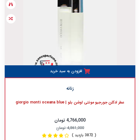
افزودن به سبد خرید
زنانه
عطر ادکلن جورجیو مونتی اوشن بلو | giorgio monti oceana blue
4,766,000 تومان
4,861,000 تومان
( 3872 بازدید )