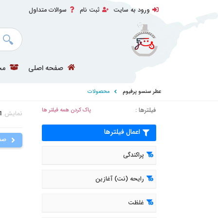
ورود به سایت
ثبت نام
سوالات متداول
صفحه اصلی
مح
عطر سنسو پرفیوم
محصولات
فیلترها :
پاک کردن همه فیلتر ها
نمایش
1
اعمال فیلترها
صف
پراکندگی
رایحه (نت) آغازین
غلظت