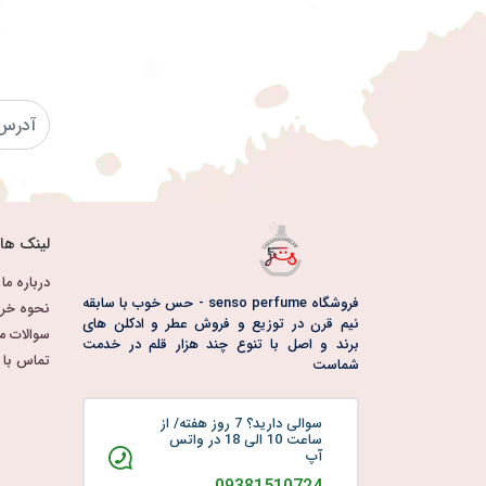
لینک ها
درباره ما
فروشگاه senso perfume - حس خوب با سابقه
نحوه خری
نیم قرن در توزیع و فروش عطر و ادکلن های
سوالات م
برند و اصل با تنوع چند هزار قلم در خدمت
تماس با م
شماست
سوالی دارید؟ 7 روز هفته/ از
ساعت 10 الی 18 در واتس
آپ