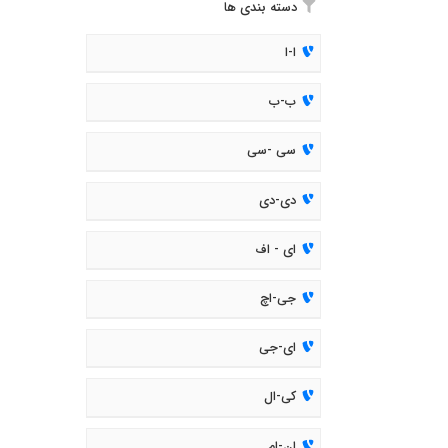
دسته بندی ها
ا-ا
ب-ب
سی -سی
دی-دی
ای - اف
جی-اچ
ای-جی
کی-ال
ان-ام