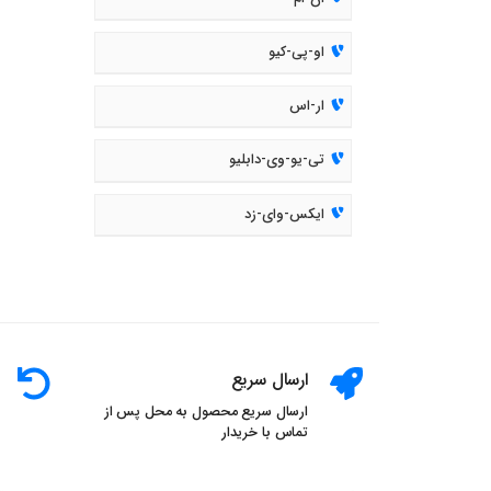
او-پی-کیو
ار-اس
تی-یو-وی-دابلیو
ایکس-وای-زد
ارسال سریع
ارسال سریع محصول به محل پس از
تماس با خریدار