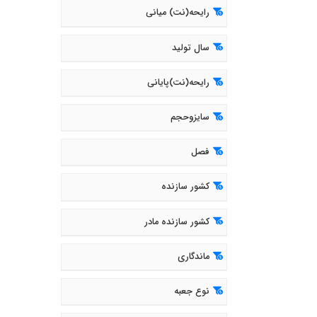
رایحه(نت) میانی
سال تولید
رایحه(نت)پایانی
سایزوحجم
فصل
کشور سازنده
کشور سازنده مادر
ماندگاری
نوع جعبه