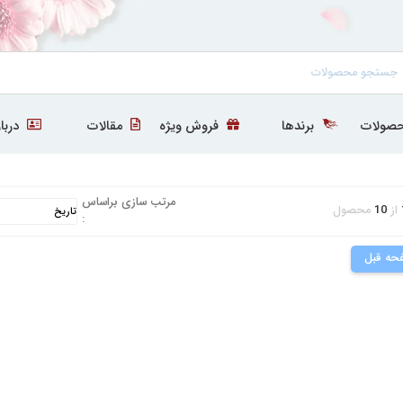
صولات
برندها
فروش ویژه
مقالات
دربار
مرتب سازی براساس
از
10
محصول
:
حه قبل