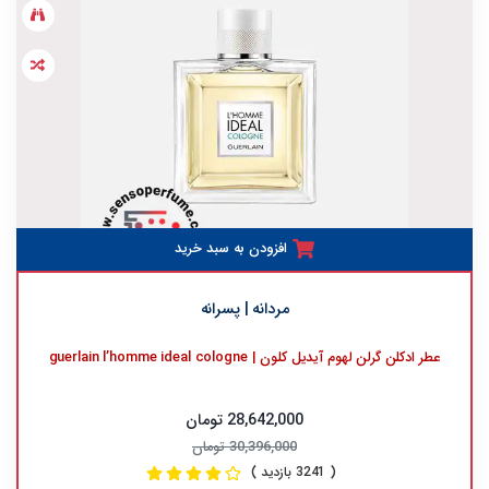
افزودن به سبد خرید
مردانه | پسرانه
عطر ادکلن گرلن لهوم آیدیل کلون | guerlain l’homme ideal cologne
28,642,000 تومان
30,396,000 تومان
( 3241 بازدید )