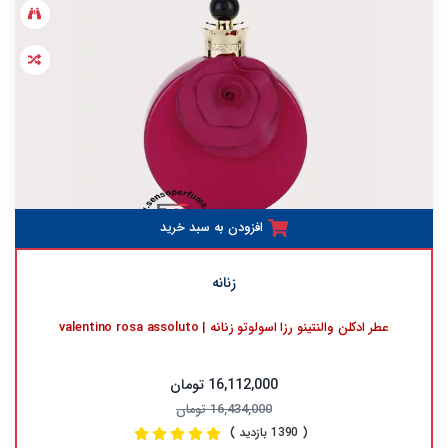
افزودن به سبد خرید
زنانه
عطر ادکلن والنتینو رزا اسولوتو زنانه | valentino rosa assoluto
16,112,000 تومان
16,434,000 تومان
( 1390 بازدید )