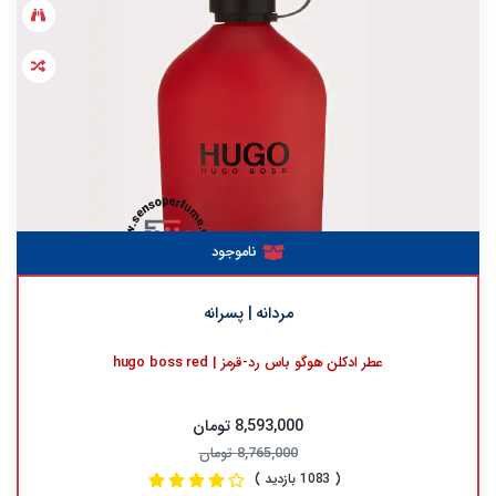
ناموجود
مردانه | پسرانه
عطر ادکلن هوگو باس رد-قرمز | hugo boss red
8,593,000 تومان
8,765,000 تومان
( 1083 بازدید )