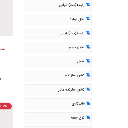
رایحه(نت) میانی
سال تولید
رایحه(نت)پایانی
سایزوحجم
عطر 
فصل
کشور سازنده
( 046
کشور سازنده مادر
ماندگاری
F 2%
نوع جعبه