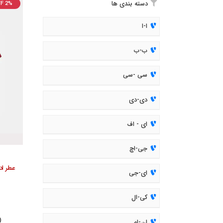
F 2%
دسته بندی ها
ا-ا
ب-ب
سی -سی
دی-دی
ای - اف
جی-اچ
ای-جی
کی-ال
( 500
ان-ام