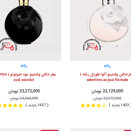
زنانه
زنانه
 ادکلن والنتینو آکوا فلورال زنانه |
عطر ادکلن والنتینو 
oud assolut
valentino acqua floreale
22,129,000 تومان
23,272,000 تومان
22,572,000 تومان
24,668,000 تومان
1 بازدید )
( 1627 بازدید )