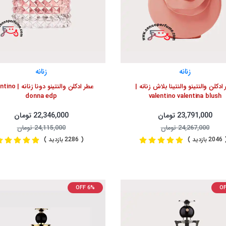
زنانه
زنانه
ادکلن والنتینو والنتینا بلاش زنانه |
عطر ادکلن والنتینو دونا 
donna edp
valentino valentina blush
23,791,000 تومان
22,346,000 تومان
24,267,000 تومان
24,115,000 تومان
2 بازدید )
( 2286 بازدید )
OFF 6%
OF