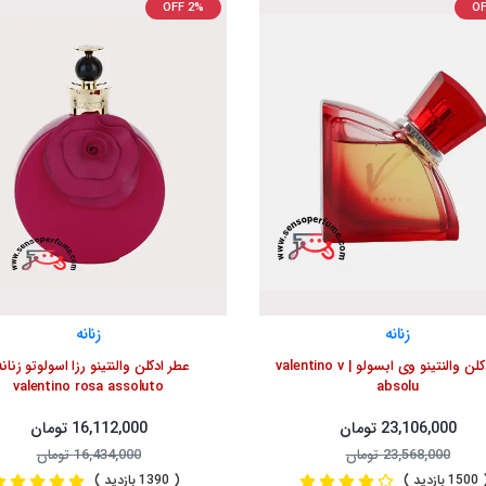
OFF 2%
OF
زنانه
زنانه
عطر ادکلن والنتینو وی ابسولو | valentino v
عطر ادکلن والنتینو رزا اسولوتو زنانه
valentino rosa assoluto
absolu
23,106,000 تومان
16,112,000 تومان
23,568,000 تومان
16,434,000 تومان
1 بازدید )
( 1390 بازدید )