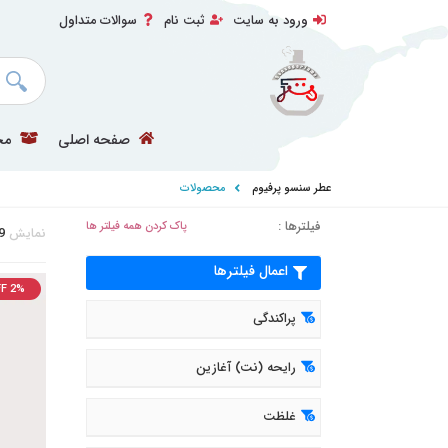
ورود به سایت
ثبت نام
سوالات متداول
صفحه اصلی
مح
عطر سنسو پرفیوم
محصولات
فیلترها :
پاک کردن همه فیلتر ها
نمایش
9
اعمال فیلترها
F 2%
پراکندگی
رایحه (نت) آغازین
غلظت