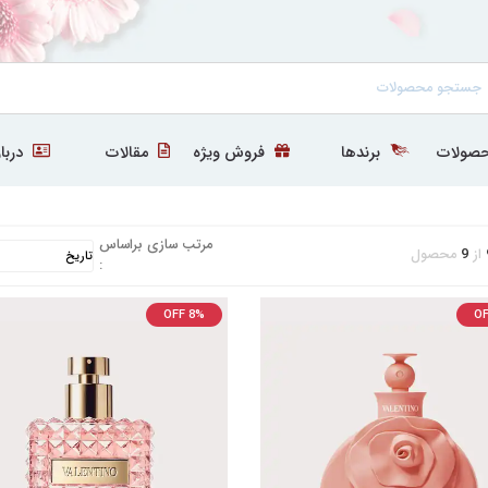
صولات
برندها
فروش ویژه
مقالات
دربار
مرتب سازی براساس
از
9
محصول
:
OFF 8%
OF