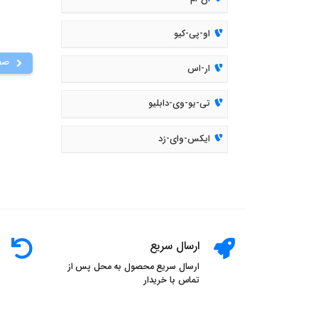
او-پی-کیو
صف
ار-اس
تی-یو-وی-دابلیو
ایکس-وای-زد
ارسال سریع
ارسال سریع محصول به محل پس از
تماس با خریدار