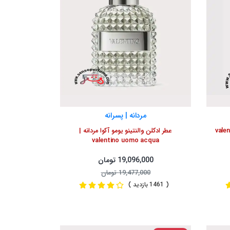
مردانه | پسرانه
عود اسولوتو | valentino
عطر ادکلن والنتینو یومو آکوا مردانه |
valentino uomo acqua
19,096,000 تومان
19,477,000 تومان
( 1461 بازدید )