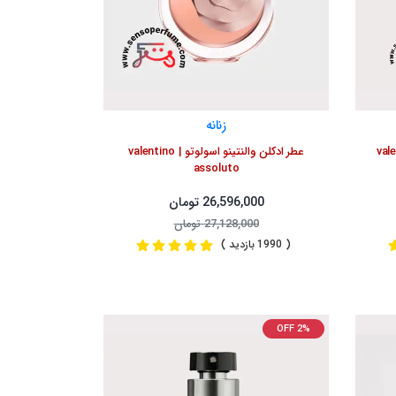
زنانه
زنانه | valentino
عطر ادکلن والنتینو اسولوتو | valentino
assoluto
26,596,000 تومان
27,128,000 تومان
( 1990 بازدید )
OFF 2%