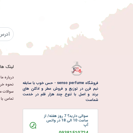
لینک ها
درباره ما
فروشگاه senso perfume - حس خوب با سابقه
نحوه خری
نیم قرن در توزیع و فروش عطر و ادکلن های
سوالات م
برند و اصل با تنوع چند هزار قلم در خدمت
تماس با م
شماست
سوالی دارید؟ 7 روز هفته/ از
ساعت 10 الی 18 در واتس
آپ