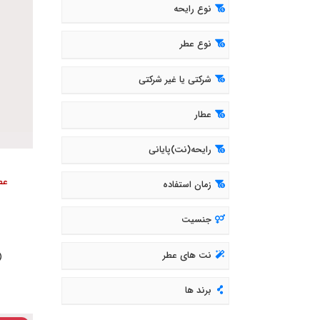
نوع رایحه
نوع عطر
شرکتی یا غیر شرکتی
عطار
رایحه(نت)پایانی
عطر
زمان استفاده
جنسیت
نت های عطر
( 423
برند ها