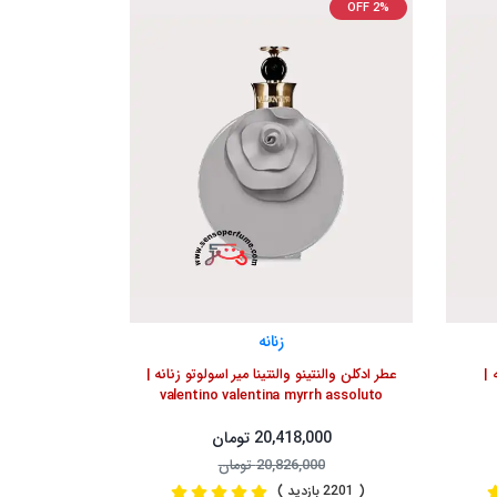
OFF 2%
زنانه
 |
عطر ادکلن والنتینو والنتینا میر اسولوتو زنانه |
valentino valentina myrrh assoluto
20,418,000 تومان
20,826,000 تومان
( 2201 بازدید )