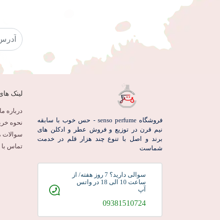
لینک های
درباره ما
فروشگاه senso perfume - حس خوب با سابقه
نحوه خری
نیم قرن در توزیع و فروش عطر و ادکلن های
سوالات م
برند و اصل با تنوع چند هزار قلم در خدمت
تماس با م
شماست
سوالی دارید؟ 7 روز هفته/ از
ساعت 10 الی 18 در واتس
آپ
09381510724