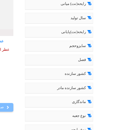
رایحه(نت) میانی
سال تولید
رایحه(نت)پایانی
عطر
سایزوحجم
فصل
کشور سازنده
کشور سازنده مادر
ماندگاری
صف
نوع جعبه
نوع رایحه