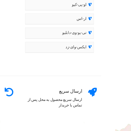
او-پی-کیو
ار-اس
تی-یو-وی-دابلیو
ایکس-وای-زد
ارسال سریع
ارسال سریع محصول به محل پس از
تماس با خریدار