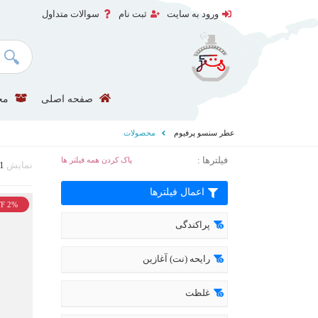
ورود به سایت
ثبت نام
سوالات متداول
صفحه اصلی
مح
عطر سنسو پرفیوم
محصولات
فیلترها :
پاک کردن همه فیلتر ها
نمایش
1
اعمال فیلترها
F 2%
پراکندگی
رایحه (نت) آغازین
غلظت