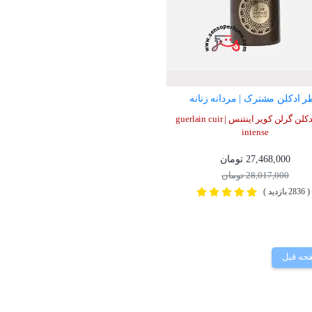
 ادکلن مشترک | مردانه زنانه
عطر ادکلن گرلن کویر اینتنس | guerlain cuir
intense
27,468,000 تومان
28,017,000 تومان
( 2836 بازدید )
حه قبل