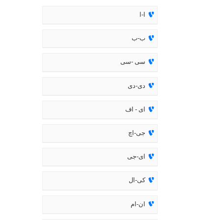
ا-ا
ب-ب
سی -سی
دی-دی
ای - اف
جی-اچ
ای-جی
کی-ال
ان-ام