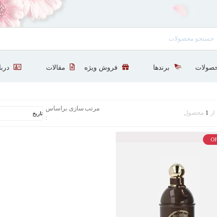
صولات
برندها
فروش ویژه
مقالات
دربا
مرتب سازی براساس
از
1
محصول
:
OF