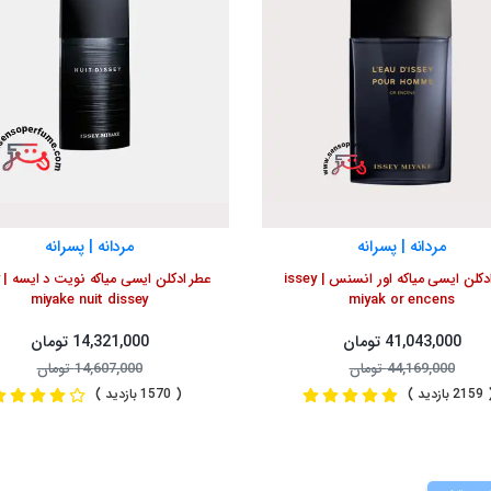
مردانه | پسرانه
مردانه | پسرانه
عطر ادکلن ایسی میاکه اور انسنس | issey
miyake nuit dissey
miyak or encens
41,043,000 تومان
14,321,000 تومان
44,169,000 تومان
14,607,000 تومان
2 بازدید )
( 1570 بازدید )