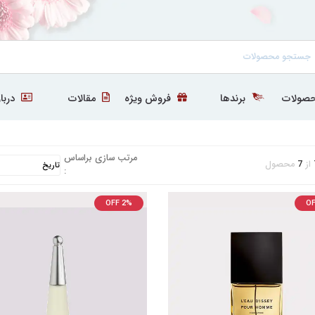
صولات
برندها
فروش ویژه
مقالات
دربار
مرتب سازی براساس
از
7
محصول
:
OFF 2%
OF