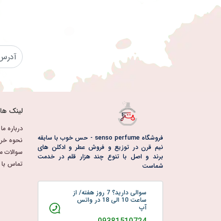
لینک ها
درباره ما
فروشگاه senso perfume - حس خوب با سابقه
نحوه خری
نیم قرن در توزیع و فروش عطر و ادکلن های
سوالات م
برند و اصل با تنوع چند هزار قلم در خدمت
تماس با م
شماست
سوالی دارید؟ 7 روز هفته/ از
ساعت 10 الی 18 در واتس
آپ