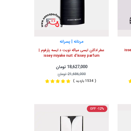
مردانه | پسرانه
 ایسی میاکه لئو د ایسه | issey
عطر ادکلن ایسی میاکه نویت د ایسه پارفوم |
issey miyake nuit d’issey parfum
18,627,000 تومان
21,686,000 تومان
( 1534 بازدید )
OFF -12%