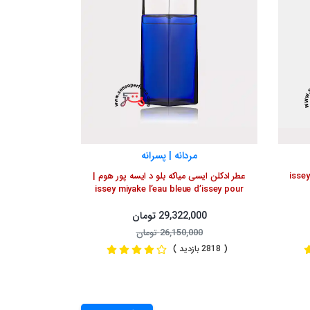
مردانه | پسرانه
عطر ادکلن ایسی میاکه نویت د ایسه | issey
عطر ادکلن ایسی میاکه بلو د ایسه پور هوم |
issey miyake l’eau bleue d’issey pour
homme
29,322,000 تومان
26,150,000 تومان
( 2818 بازدید )