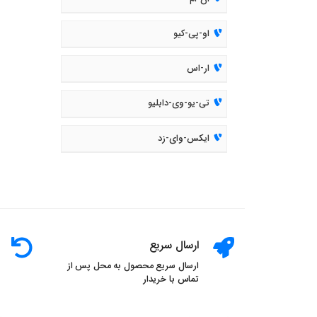
او-پی-کیو
ار-اس
تی-یو-وی-دابلیو
ایکس-وای-زد
ارسال سریع
ارسال سریع محصول به محل پس از
تماس با خریدار