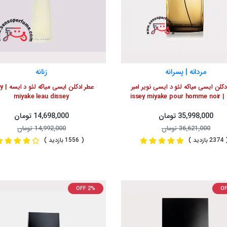
مردانه | پسرانه
زنانه
کلن ایسی میاکه لئو د ایسی نویر امبر
عطر ادکلن
مردانه | issey miyake pour homme noir
miyake leau dissey
ambre
35,998,000 تومان
14,698,000 تومان
36,621,000 تومان
14,992,000 تومان
2 بازدید )
( 1556 بازدید )
OFF 2%
OF