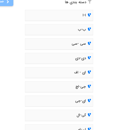
صف
دسته بندی ها
ا-ا
ب-ب
سی -سی
دی-دی
ای - اف
جی-اچ
ای-جی
کی-ال
ان-ام