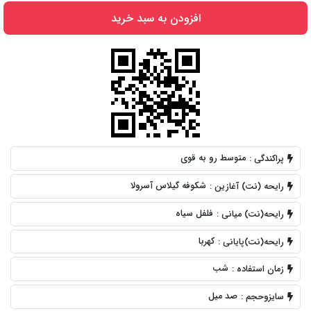
افزودن به سبد خرید
متوسط رو به قوی
پراکندگی :
شکوفه گیلاس آسرولا
رایحه (نت) آغازین :
فلفل سیاه
رایحه(نت) میانی :
کهربا
رایحه(نت)پایانی :
شب
زمان استفاده :
صد میل
سایزوحجم :