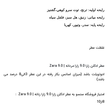
رایحه اولیه: ترنج، توت سرو کوهي،گشنيز
رایحه میانی: زنبق، هل سبز، فلفل سياه
رایحه پایه: سدر، وتيور، کهربا
غلظت عطر
عطر ادکلن زارا 9.0 زارا مردانه | Zara 9.0
ادوتویلت باشد (میزان اسانس بکار رفته در این عطر 3الی8 درصد می
باشد)
امتیاز فروشگاه سنسو به عطر ادکلن زارا 9.0 زارا زنانه | Zara 9.0 :
8از10