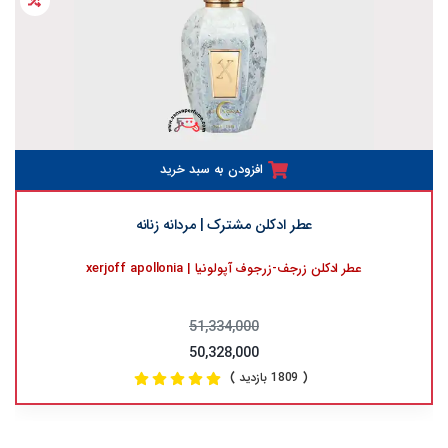
افزودن به سبد خرید
عطر ادکلن مشترک | مردانه زنانه
عطر ادکلن زرجف-زرجوف آپولونیا | xerjoff apollonia
51,334,000
50,328,000
( 1809 بازدید )