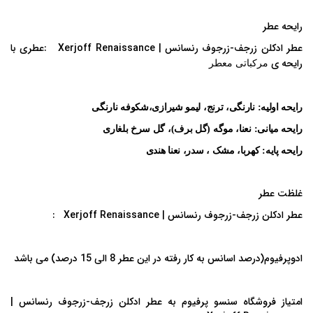
رایحه عطر
عطر ادکلن زرجف-زرجوف رنسانس | Xerjoff Renaissance :
عطری با
رایحه ی
مرکباتی معطر
رایحه اولیه: نارنگی، ترنج، لیمو شیرازی،شکوفه نارنگی
رایحه میانی
:
نعنا، موگه (گل برف)، گل سرخ بلغاری
رایحه پایه: کهربا، مشک ، سدر، نعنا هندی
غلظت عطر
عطر ادکلن زرجف-زرجوف رنسانس | Xerjoff Renaissance :
ادوپرفیوم(درصد اسانس به کار رفته در این عطر 8 الی 15 درصد) می باشد
امتیاز فروشگاه سنسو پرفیوم به
عطر ادکلن زرجف-زرجوف رنسانس |