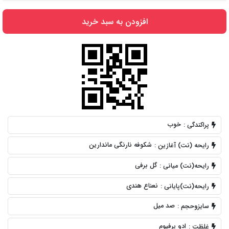
افزودن به سبد خرید
خوب
پراکندگی :
شکوفه نارنگی ماندارین
رایحه (نت) آغازین :
گل برفی
رایحه(نت) میانی :
نعناع هندی
رایحه(نت)پایانی :
صد میل
سایزوحجم :
ادو پرفیوم
غلظت :