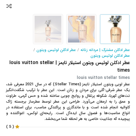
عطر ادکلن مشترک | مردانه زنانه
/
عطر ادکلن لوئیس ویتون
/
عطر ادکلن لوئیس ویتون
عطر ادکلن لوئیس ویتون استیلار تایمز | louis vuitton stellar
times
louis vuitton stellar times
عطر
لویی ویتون استیلار تایمز (Stellar Times)
که در سال 2021 معرفی شد،
یک عطر شرقی-گلی برای مردان و زنان است. این عطر با ترکیب شگفت‌انگیز
نت‌های کهربا، شکوفه پرتقال و روایح چوبی ساخته شده و حس گرمی، طراوت
و عمق را به ارمغان می‌آورد. طراحی این عطر توسط عطرساز برجسته ژاک
کاوالیه انجام شده است و با ماندگاری و پراکندگی مناسب، برای استفاده در
انواع مناسبت‌ها و فصول سال ایده‌آل است. رایحه‌ای لوکس، اغواکننده و
پیچیده که جذابیت خاصی به هر لحظه شما می‌بخشد.
( 5 )