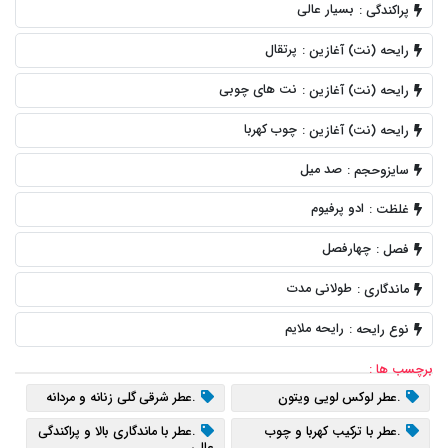
بسیار عالی
پراکندگی :
پرتقال
رایحه (نت) آغازین :
نت های چوبی
رایحه (نت) آغازین :
چوب کهربا
رایحه (نت) آغازین :
صد میل
سایزوحجم :
ادو پرفیوم
غلظت :
چهارفصل
فصل :
طولانی مدت
ماندگاری :
رایحه ملایم
نوع رایحه :
برچسب ها :
.عطر لوکس لویی ویتون
.عطر شرقی گلی زنانه و مردانه
.عطر با ترکیب کهربا و چوب
.عطر با ماندگاری بالا و پراکندگی
عالی