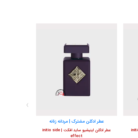
‹
عطر ادکلن مشترک | مردانه زنانه
 اینیشیو دیواین اترکشن | initio
عطر ادکلن اینیشیو ساید افکت | initio side
effect