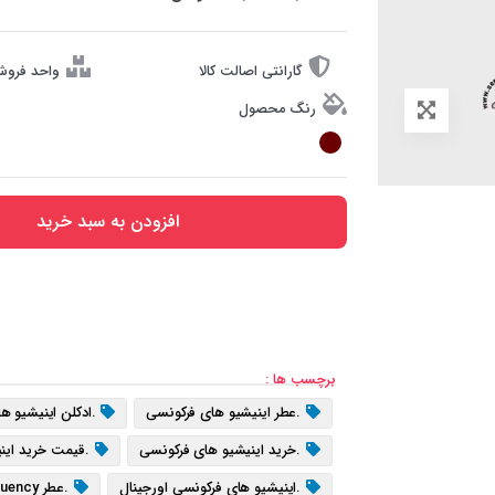
گارانتی اصالت کالا
واحد فروش
رنگ محصول
افزودن به سبد خرید
برچسب ها :
.عطر اینیشیو های فرکونسی
.ادکلن اینیشیو ه
.خرید اینیشیو های فرکونسی
.قیمت خرید این
.اینیشیو های فرکونسی اورجینال
.عطر Initio High Frequency