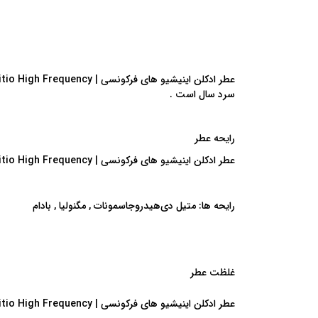
سرد سال است .
رایحه عطر
عطر ادکلن اینیشیو های فرکونسی | Initio High Frequency : عطری با رایحه گلی
رایحه ها
:
متیل دی‌هیدروجاسمونات , مگنولیا , بادام
غلظت عطر
عطر ادکلن اینیشیو های فرکونسی | Initio High Frequency :