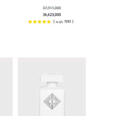
37,911,000
36,623,000
( 7282 بازدید )
( 9