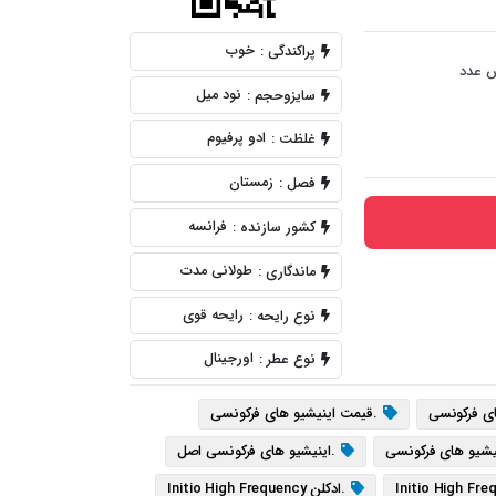
خوب
پراکندگی :
 عدد
نود میل
سایزوحجم :
ادو پرفیوم
غلظت :
زمستان
فصل :
فرانسه
کشور سازنده :
طولانی مدت
ماندگاری :
رایحه قوی
نوع رایحه :
اورجینال
نوع عطر :
ای فرکونسی
.قیمت اینیشیو های فرکونسی
یشیو های فرکونسی
.اینیشیو های فرکونسی اصل
.ادکلن Initio High Frequency