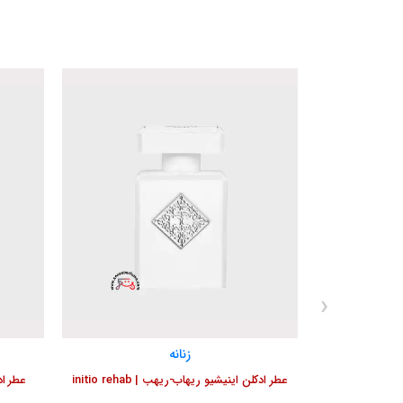
›
انه زنانه
زنانه
عطر ادکلن اینیشیو سایکودلیک لاو | initio
عطر ادکلن اینیشیو ریهاب-ریهب | initio rehab
ps