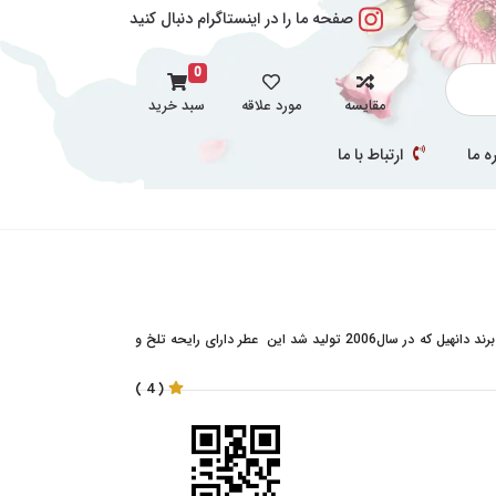
صفحه ما را در اینستاگرام دنبال کنید
0
مقایسه
مورد علاقه
سبد خرید
ه ما
ارتباط با ما
عطر ادکلن دانهیل پورسویت-dunhill Pursuit عطری است از برند دانهیل که در سال2006 تولید شد این عطر دارای رایحه تلخ و
( 4 )