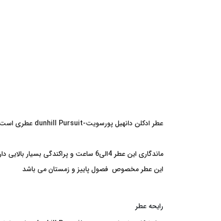
عطر ادکلن دانهیل پورسویت-dunhill Pursuit عطری است از برند دانهیل که در سال2006 تولید شد این عطر دارای رایحه تلخ و طبعی گرم می باشد که مخصوص فصول سرد می باشد
ماندگاری این عطر 4الی6 ساعت و پراکندگی بسیار بالایی دارد
این عطر مخصوص فصول پاییز و زمستان می باشد
رایحه عطر