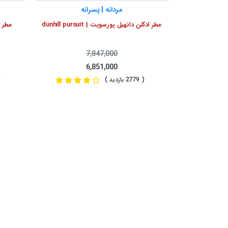
مردانه | پسرانه
عطر ادکلن دانهیل پورسویت | dunhill pursuit
عطر ا
7,847,000
6,851,000
( 2779 بازدید )
( 1