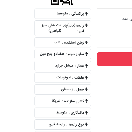
متوسط
پراکندگی :
 عدد
نت های سبز
رایحه(نت)پای
{گیاهان}
انی :
شب
زمان استفاده :
هفتادو پنج میل
سایزوحجم :
میشل جرارد
عطار :
ادوتویلت
غلظت :
زمستان
فصل :
امریکا
کشور سازنده :
متوسط
ماندگاری :
رایحه قوی
نوع رایحه :