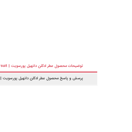
توضیحات محصول عطر ادکلن دانهیل پورسویت | dunhill pursuit
پرسش و پاسخ محصول عطر ادکلن دانهیل پورسویت | dunhill pursuit