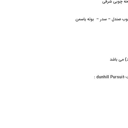
یحه چوبی شرقی
چوب صندل – سدر – بوته یاسمن
d :