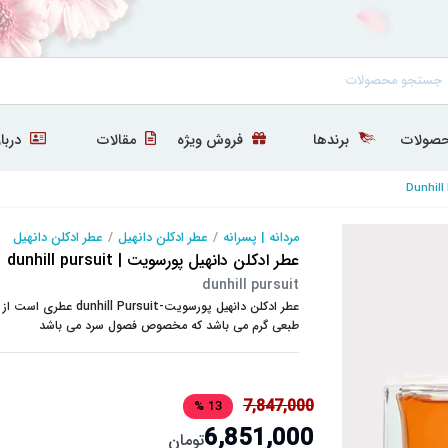
صولات
برندها
فروش ویژه
مقالات
دربار
مردانه | پسرانه
/
عطر ادکلن دانهیل
/
عطر ادکلن دانهیل
عطر ادکلن دانهیل پورسویت | dunhill pursuit
dunhill pursuit
طبعی گرم می باشد که مخصوص فصول سرد می باشد
7,847,000
13 %
6,851,000
تومان