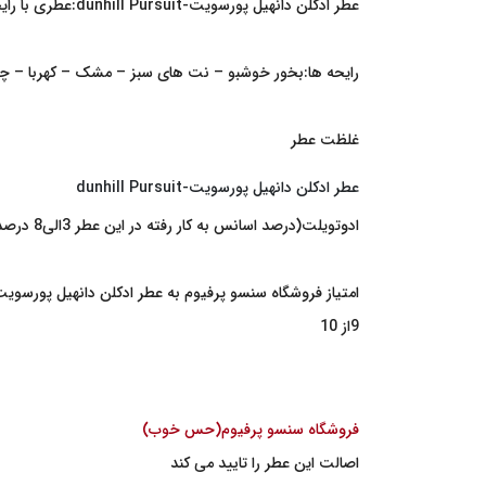
عطر ادکلن دانهیل پورسویت-dunhill Pursuit:
عطری با را
رایحه ها:بخور خوشبو – نت های سبز – مشک – کهربا – 
غلظت عطر
عطر ادکلن دانهیل پورسویت-dunhill Pursuit
ادوتویلت(درصد اسانس به کار رفته در این عطر 3الی8 درصد) می باشد
امتیاز فروشگاه سنسو پرفیوم به
عطر ادکلن دانهیل پورسویت-unhill Pursuit
9
از 10
فروشگاه سنسو پرفیوم
(
حس خوب
)
اصالت این عطر را تایید می کند