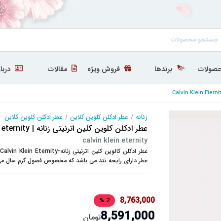
صولات
برندها
فروش ویژه
مقالات
دربار
زنانه
/
عطر ادکلن کلوین کلاین
/
عطر ادکلن کلوین کلاین
عطر ادکلن کلوین کلین اترنیتی زنانه | calvin klein eternity
calvin klein eternity
عطر دارای رایحه تند می باشد که مخصوص فصول گرم سال م
8,763,000
2 %
8,591,000
تومان