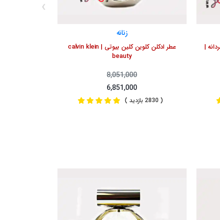
‹
زنانه
دانه |
عطر ادکلن کلوین کلین بیوتی | calvin klein
beauty
8,051,000
6,851,000
( 2830 بازدید )