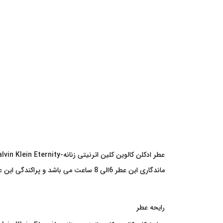
عطر ادکلن کالوین کلین اترنیتی زنانه-Calvin Klein Eternity عطری است از برند کالوین کلین که در سال 1998 تولید شد این عطر دارای رایحه تند می باشد که مخصوص فصول گرم سال می باشد
ماندگاری این عطر 6الی 8 ساعت می باشد و پراکندگی این عطر بسیار مناسب و قابل قبول می باشد
رایحه عطر