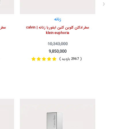
›
زنانه
ادکلن زنانه کلوین کلین تروث | calvin klein
عطر ادکلن کلوین کلین ایفوریا زنانه | calvin
klein euphoria
10,343,000
9,850,000
( 2967 بازدید )
( 8