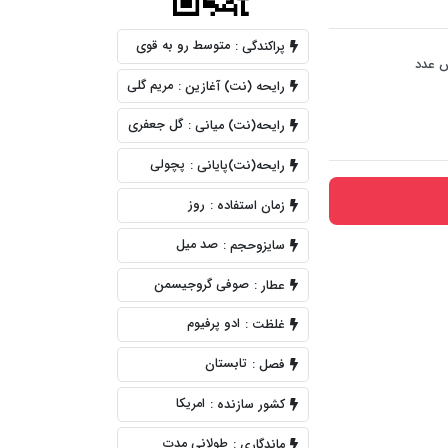
متوسط رو به قوی
پراکندگی :
 عدد
مریم گلی
رایحه (نت) آغازین :
گل جعفری
رایحه(نت) میانی :
پچولی
رایحه(نت)پایانی :
روز
زمان استفاده :
صد میل
سایزوحجم :
صوفی گروجیسمن
عطار :
ادو پرفیوم
غلظت :
تابستان
فصل :
امریکا
کشور سازنده :
طولانی مدت
ماندگاری :