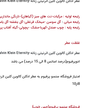
عطر ادکلن کالوین کلین اترنیتی زنانه-Calvin Klein Eternity:عطری با رایحه گل
رایحه اولیه : مرکبات-نت های سبز (گیاهان)-نارنگی مانداری
رایحه میانی
:
گل سوسن -میخک قرنفلی-گل بنفشه-گل یاس-
رایحه پایه : چوب صندل-کهربا-مشک -پچولی-گیاه آفتاب پ
غلظت عطر
عطر ادکلن کالوین کلین اترنیتی زنانه-Calvin Klein Eternity
ادوپرفیوم(درصد اسانس 8 الی 15 درصد) می باشد
امتیاز فروشگاه سنسو پرفیوم به عطر ادکلن کالوین کلین اترنیتی زنانه- Eternity
8از10
فروشگاه سنسو پرفیوم(
حس خوب
)