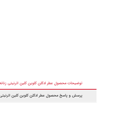
توضیحات محصول عطر ادکلن کلوین کلین اترنیتی زنانه | vin klein eternity
پرسش و پاسخ محصول عطر ادکلن کلوین کلین اترنیتی زنانه | ein eternity