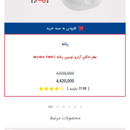
افزودن به سبد خرید
زنانه
عطر ادکلن آزارو تویین زنانه | azzaro twin
4,508,000
4,420,000
( 3108 بازدید )
محصولات مرتبط