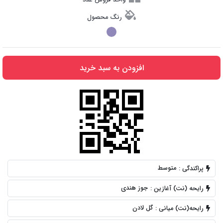
رنگ محصول
افزودن به سبد خرید
متوسط
پراکندگی :
جوز هندی
رایحه (نت) آغازین :
گل لادن
رایحه(نت) میانی :