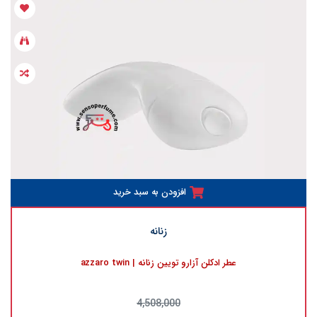
افزودن به سبد خرید
زنانه
عطر ادکلن آزارو تویین زنانه | azzaro twin
4,508,000