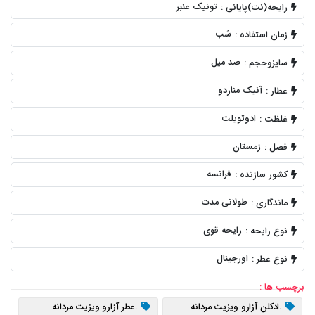
تونیک عنبر
رایحه(نت)پایانی :
شب
زمان استفاده :
صد میل
سایزوحجم :
آنیک مناردو
عطار :
ادوتویلت
غلظت :
زمستان
فصل :
فرانسه
کشور سازنده :
طولانی مدت
ماندگاری :
رایحه قوی
نوع رایحه :
اورجینال
نوع عطر :
برچسب ها :
.ادکلن آزارو ویزیت مردانه
.عطر آزارو ویزیت مردانه