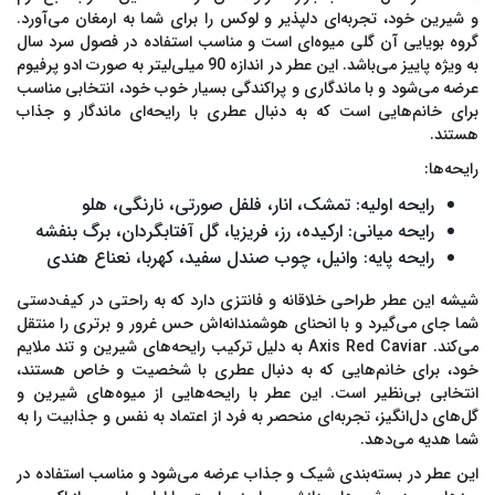
و شیرین خود، تجربه‌ای دلپذیر و لوکس را برای شما به ارمغان می‌آورد.
گروه بویایی آن گلی میوه‌ای است و مناسب استفاده در فصول سرد سال
به ویژه پاییز می‌باشد. این عطر در اندازه 90 میلی‌لیتر به صورت
ادو پرفیوم
عرضه می‌شود و با ماندگاری و پراکندگی بسیار خوب خود، انتخابی مناسب
برای خانم‌هایی است که به دنبال عطری با رایحه‌ای ماندگار و جذاب
هستند.
رایحه‌ها:
رایحه اولیه:
تمشک، انار، فلفل صورتی، نارنگی، هلو
رایحه میانی:
ارکیده، رز، فریزیا، گل آفتابگردان، برگ بنفشه
رایحه پایه:
وانیل، چوب صندل سفید، کهربا، نعناع هندی
شیشه این عطر طراحی خلاقانه و فانتزی دارد که به راحتی در کیف‌دستی
شما جای می‌گیرد و با انحنای هوشمندانه‌اش حس غرور و برتری را منتقل
می‌کند.
Axis Red Caviar
به دلیل ترکیب رایحه‌های شیرین و تند ملایم
خود، برای خانم‌هایی که به دنبال عطری با شخصیت و خاص هستند،
انتخابی بی‌نظیر است. این عطر با رایحه‌هایی از میوه‌های شیرین و
گل‌های دل‌انگیز، تجربه‌ای منحصر به فرد از اعتماد به نفس و جذابیت را به
شما هدیه می‌دهد.
این عطر در بسته‌بندی شیک و جذاب عرضه می‌شود و مناسب استفاده در