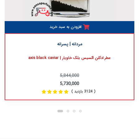
افزودن به سبد خرید
مردانه | پسرانه
عطر ادکلن اکسیس بلک خاویار | axis black caviar
5,844,000
5,730,000
( 3124 بازدید )