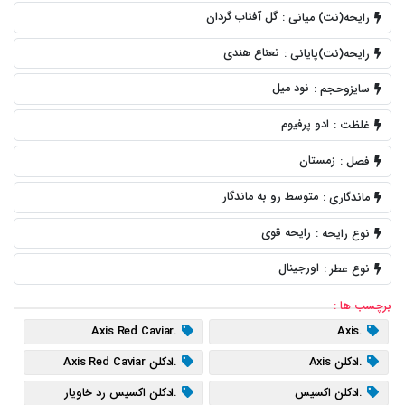
گل آفتاب گردان
رایحه(نت) میانی :
نعناع هندی
رایحه(نت)پایانی :
نود میل
سایزوحجم :
ادو پرفیوم
غلظت :
زمستان
فصل :
متوسط رو به ماندگار
ماندگاری :
رایحه قوی
نوع رایحه :
اورجینال
نوع عطر :
برچسب ها :
.Axis Red Caviar
.Axis
.ادکلن Axis
.ادکلن Axis Red Caviar
.ادکلن اکسیس
.ادکلن اکسیس رد خاویار