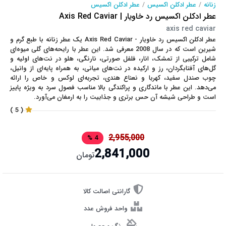
زنانه
/
عطر ادکلن اکسیس
/
عطر ادکلن اکسیس
عطر ادکلن اکسیس رد خاویار | Axis Red Caviar
axis red caviar
عطر ادکلن
اکسیس رد خاویار - Axis Red Caviar
یک عطر زنانه با طبع گرم و
شیرین است که در سال 2008 معرفی شد. این عطر با رایحه‌های گلی میوه‌ای
شامل ترکیبی از تمشک، انار، فلفل صورتی، نارنگی، هلو در نت‌های اولیه و
گل‌های آفتابگردان، رز و ارکیده در نت‌های میانی، به همراه پایه‌ای از وانیل،
چوب صندل سفید، کهربا و نعناع هندی، تجربه‌ای لوکس و خاص را ارائه
می‌دهد. این عطر با ماندگاری و پراکندگی بالا مناسب فصول سرد به ویژه پاییز
است و طراحی شیشه آن حس برتری و جذابیت را به ارمغان می‌آورد.
( 5 )
2,955,000
4 %
2,841,000
تومان
گارانتی اصالت کالا
واحد فروش عدد