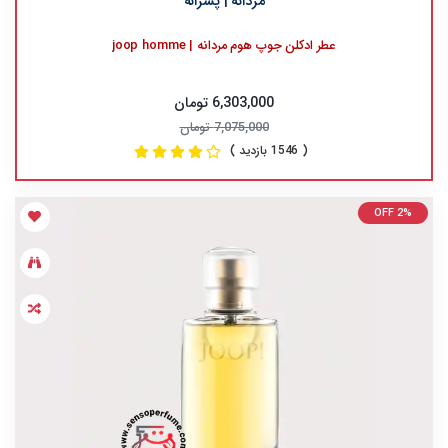
مردانه | پسرانه
عطر ادکلن جوپ هوم مردانه | joop homme
6,303,000 تومان
7,075,000 تومان
( 1546 بازدید )
OFF 2%