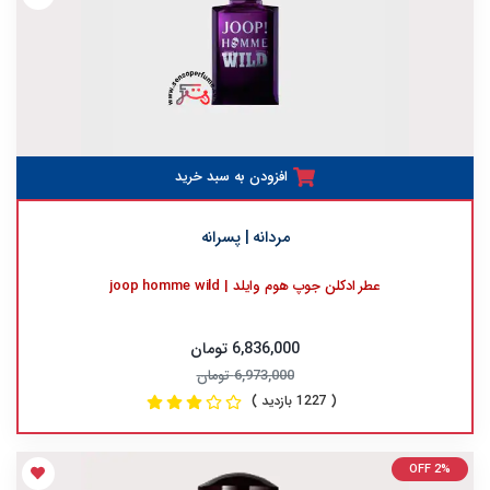
افزودن به سبد خرید
مردانه | پسرانه
عطر ادکلن جوپ هوم وایلد | joop homme wild
6,836,000 تومان
6,973,000 تومان
( 1227 بازدید )
OFF 2%