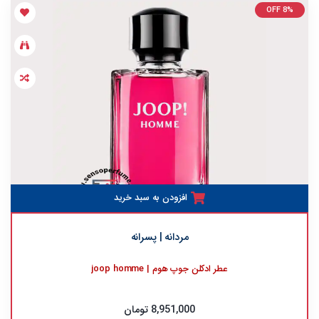
OFF 8%
افزودن به سبد خرید
مردانه | پسرانه
عطر ادکلن جوپ هوم | joop homme
8,951,000 تومان