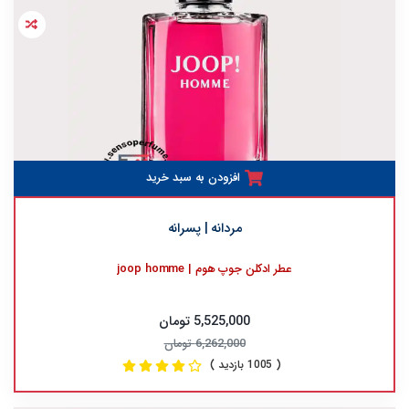
افزودن به سبد خرید
مردانه | پسرانه
عطر ادکلن جوپ هوم | joop homme
5,525,000 تومان
6,262,000 تومان
( 1005 بازدید )