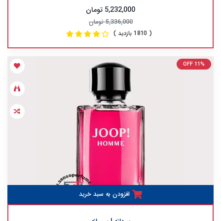
5,232,000 تومان
5,336,000 تومان
( 1810 بازدید )
OFF 11%
افزودن به سبد خرید