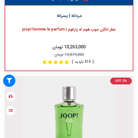
مردانه | پسرانه
عطر ادکلن جوپ هوم له پارفوم | joop! homme le parfum
10,263,000 تومان
10,879,000 تومان
( 315 بازدید )
OFF 2%