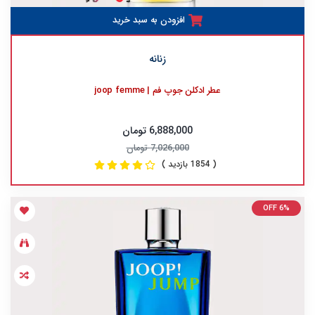
افزودن به سبد خرید
زنانه
عطر ادکلن جوپ فم | joop femme
6,888,000 تومان
7,026,000 تومان
( 1854 بازدید )
OFF 6%