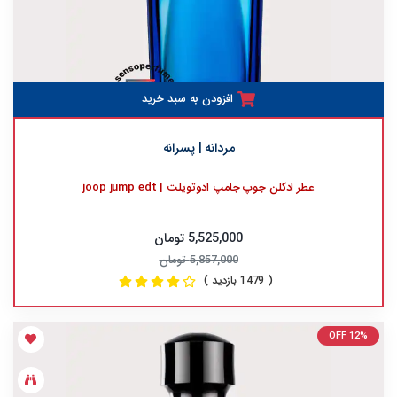
افزودن به سبد خرید
مردانه | پسرانه
عطر ادکلن جوپ جامپ ادوتویلت | joop jump edt
5,525,000 تومان
5,857,000 تومان
( 1479 بازدید )
OFF 12%