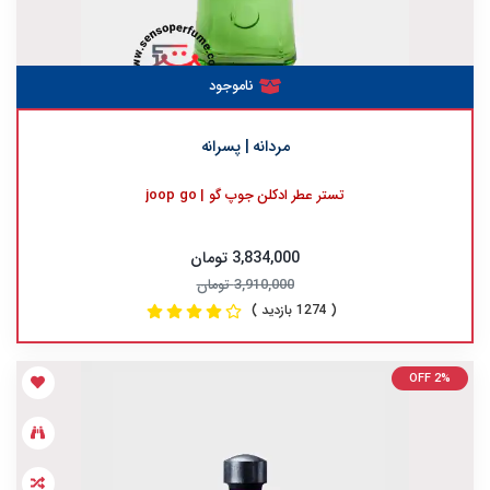
ناموجود
مردانه | پسرانه
تستر عطر ادکلن جوپ گو | joop go
3,834,000 تومان
3,910,000 تومان
( 1274 بازدید )
OFF 2%