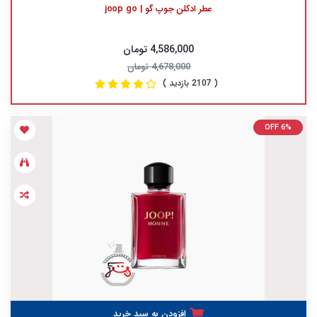
عطر ادکلن جوپ گو | joop go
4,586,000 تومان
4,678,000 تومان
( 2107 بازدید )
OFF 6%
افزودن به سبد خرید