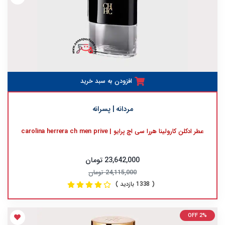
افزودن به سبد خرید
مردانه | پسرانه
عطر ادکلن کارولینا هررا سی اچ پرایو | carolina herrera ch men prive
23,642,000 تومان
24,115,000 تومان
( 1338 بازدید )
OFF 2%