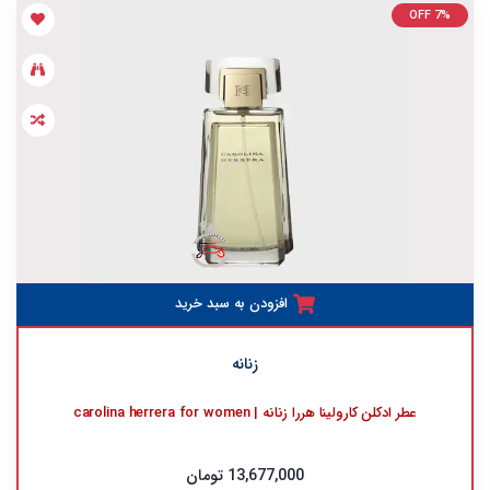
OFF 7%
افزودن به سبد خرید
زنانه
عطر ادکلن کارولینا هررا زنانه | carolina herrera for women
13,677,000 تومان