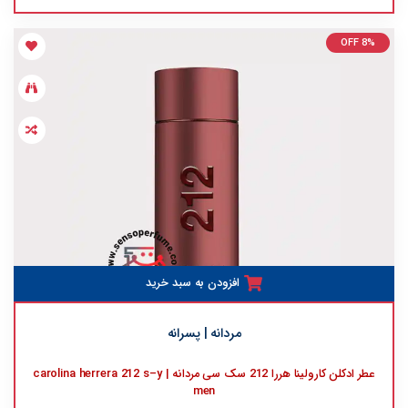
OFF 8%
افزودن به سبد خرید
مردانه | پسرانه
عطر ادکلن کارولینا هررا 212 سک سی مردانه | carolina herrera 212 s–y
men