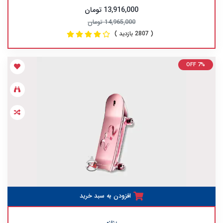
13,916,000 تومان
14,965,000 تومان
( 2807 بازدید )
OFF 7%
افزودن به سبد خرید