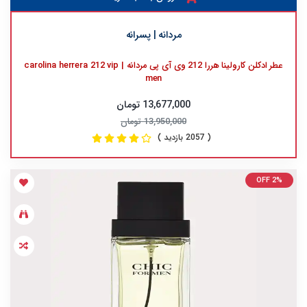
مردانه | پسرانه
عطر ادکلن کارولینا هررا 212 وی آی پی مردانه | carolina herrera 212 vip
men
13,677,000 تومان
13,950,000 تومان
( 2057 بازدید )
OFF 2%