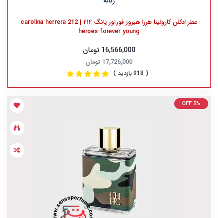
زنانه
عطر ادکلن کارولینا هررا هیروز فوراور یانگ ۲۱۲ | carolina herrera 212
heroes forever young
16,566,000 تومان
17,726,000 تومان
( 918 بازدید )
OFF 5%