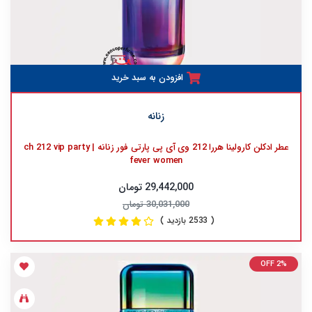
افزودن به سبد خرید
زنانه
عطر ادکلن کارولینا هررا 212 وی آی پی پارتی فور زنانه | ch 212 vip party
fever women
29,442,000 تومان
30,031,000 تومان
( 2533 بازدید )
OFF 2%