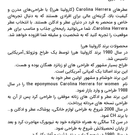
عطرهای
Carolina Herrera
(کارولینا هررا) با طراحی‌های مدرن و
کیفیت بالا، گزینه‌ای عالی برای افرادی هستند که به دنبال تجربه‌ای
خاص و منحصر به فرد در دنیای عطر و ادکلن هستند. با انتخاب عطر
Carolina Herrera
، شما می‌توانید رایحه‌ای جذاب و مناسب برای هر
موقعیت را تجربه کنید که به شخصیت و سلیقه شما افزوده خواهد شد.
محصولات برند کارولینا هررا
در سال 1980 برند کارولینا هررا توسط یک طراح ونزوئلا_آمریکایی
تاسیس شد.
طراح بسیار مشهور که طراحی های او زبانزد همگان بوده و هست.
این برند اصالتا یک کمپانی آمریکایی است.
این برند خوشنام و مشهور اولین عطر خود به
نام the eponymous Carolina Herrera for women را در سال
1988 طراحی و وارد بازار نمود.
این برند عطر و ادکلن های زنانه موفقی را طراحی کرد پس از آن به
طراحی نسخه های مردانه پرداخت.
در سال 2008 شروع به طراحی لوازم خانگی، پوشاک، عطر و ادکلن و…
با برند CH نمود.
در سن 12 سالگی به همراه خانواده خود به نیویورک مهاجرت کرد و بعد
از پایان تحصیلاتش شروع به طراحی نمود.
در سال 1980 در نیویورک این برند را ثبت و آغاز بکار کرد.