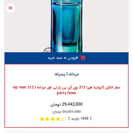
افزودن به سبد خرید
مردانه | پسرانه
عطر ادکلن کارولینا هررا 212 وی آی پی پارتی فور مردانه | 212 vip men
party fever
29,442,000 تومان
30,031,000 تومان
( 1893 بازدید )