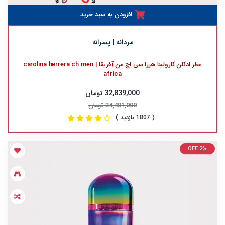
افزودن به سبد خرید
مردانه | پسرانه
عطر ادکلن کارولینا هررا سی اچ من آفریقا | carolina herrera ch men
africa
32,839,000 تومان
34,481,000 تومان
( 1807 بازدید )
OFF 2%