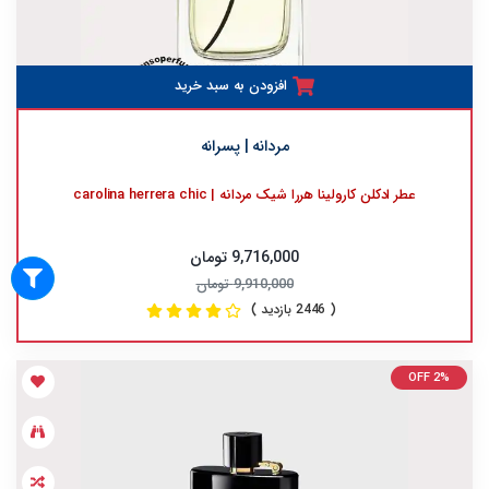
افزودن به سبد خرید
مردانه | پسرانه
عطر ادکلن کارولینا هررا شیک مردانه | carolina herrera chic
9,716,000 تومان
9,910,000 تومان
( 2446 بازدید )
OFF 2%