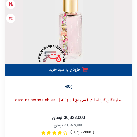
افزودن به سبد خرید
زنانه
عطر ادکلن کارولینا هررا سی اچ لئو زنانه | carolina herrera ch leau
30,328,000 تومان
31,975,000 تومان
( 2808 بازدید )