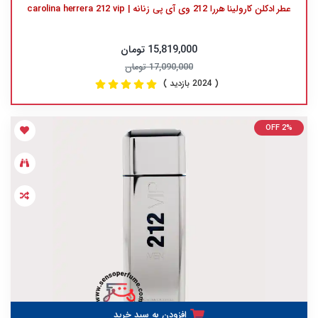
عطر ادکلن کارولینا هررا 212 وی آی پی زنانه | carolina herrera 212 vip
15,819,000 تومان
17,090,000 تومان
( 2024 بازدید )
OFF 2%
افزودن به سبد خرید