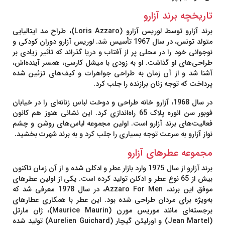
تاریخچه برند آزارو
برند آزارو توسط لوریس آزارو (Loris Azzaro)، طراح مد ایتالیایی
متولد تونس، در سال 1967 تأسیس شد. لوریس آزارو دوران کودکی و
نوجوانی خود را در محلی پر از آفتاب و دریا گذراند که تأثیر زیادی بر
طراحی‌های او گذاشت. او به زودی با میشل کارسی، همسر آینده‌اش،
آشنا شد و از آن زمان به طراحی جواهرات و کیف‌های تزئین شده
پرداخت که توجه زنان برازنده را جلب کرد.
در سال 1968، آزارو خانه طراحی و دوخت لباس زنانه‌ای را در خیابان
فوبور سن انوره پلاک 65 راه‌اندازی کرد. این نشانی هنوز هم کانون
فعالیت‌های برند آزارو است. اولین مجموعه لباس‌های روشن و چشم
نواز آزارو به سرعت توجه بسیاری را جلب کرد و به برند شهرت بخشید.
مجموعه عطرهای آزارو
برند آزارو از سال 1975 وارد بازار عطر و ادکلن شده و از آن زمان تاکنون
بیش از 65 نوع عطر و ادکلن تولید کرده است. یکی از اولین عطرهای
موفق این برند،
Azzaro For Men
، در سال 1978 معرفی شد که
به‌ویژه برای مردان طراحی شده بود. این عطر با همکاری عطارهای
برجسته‌ای مانند موریس مورن (Maurice Maurin)، ژان مارتل
(Jean Martel) و اورلیئن گیچار (Aurelien Guichard) تولید شده