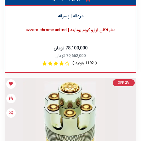
مردانه | پسرانه
عطر ادکلن آزارو کروم یونایتد | azzaro chrome united
78,100,000 تومان
79,662,000 تومان
( 1192 بازدید )
OFF 2%