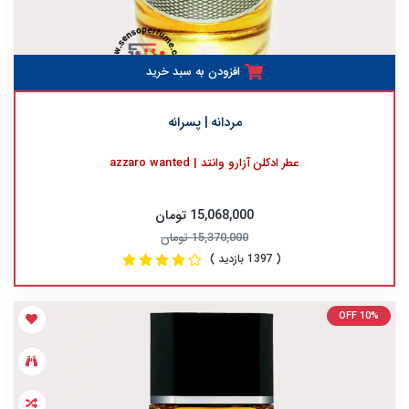
افزودن به سبد خرید
مردانه | پسرانه
عطر ادکلن آزارو وانتد | azzaro wanted
15,068,000 تومان
15,370,000 تومان
( 1397 بازدید )
OFF 10%