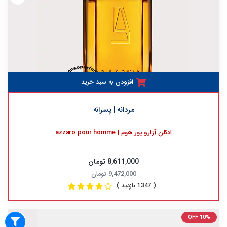
افزودن به سبد خرید
مردانه | پسرانه
ادکلن آزارو پور هوم | azzaro pour homme
8,611,000 تومان
9,472,000 تومان
( 1347 بازدید )
OFF 10%