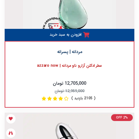
افزودن به سبد خرید
مردانه | پسرانه
عطر ادکلن آزارو ناو مردانه | azzaro now
12,705,000 تومان
12,959,000 تومان
( 2105 بازدید )
OFF 2%