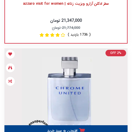
عطر ادکلن آزارو ویزیت زنانه | azzaro visit for women
21,347,000 تومان
21,774,000 تومان
( 1736 بازدید )
OFF 2%
افزودن به سبد خرید