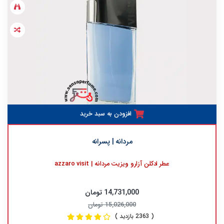
افزودن به سبد خرید
مردانه | پسرانه
عطر ادکلن آزارو ویزیت مردانه | azzaro visit
14,731,000 تومان
15,026,000 تومان
( 2363 بازدید )