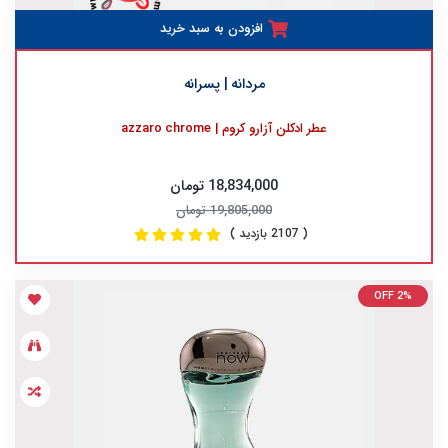
افزودن به سبد خرید
مردانه | پسرانه
عطر ادکلن آزارو کروم | azzaro chrome
18,834,000 تومان
19,805,000 تومان
( 2107 بازدید )
OFF 2%