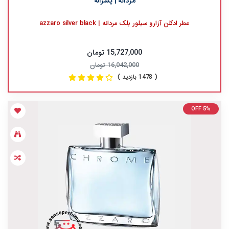
مردانه | پسرانه
عطر ادکلن آزارو سیلور بلک مردانه | azzaro silver black
15,727,000 تومان
16,042,000 تومان
( 1478 بازدید )
OFF 5%