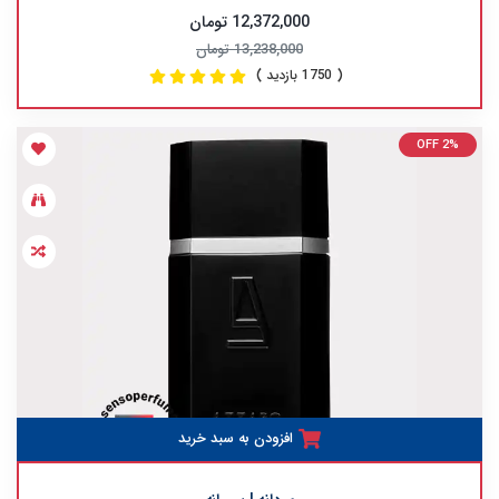
12,372,000 تومان
13,238,000 تومان
( 1750 بازدید )
OFF 2%
افزودن به سبد خرید