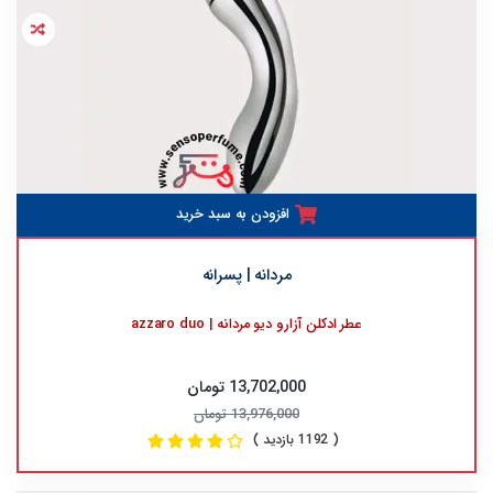
افزودن به سبد خرید
مردانه | پسرانه
عطر ادکلن آزارو دیو مردانه | azzaro duo
13,702,000 تومان
13,976,000 تومان
( 1192 بازدید )