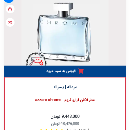
افزودن به سبد خرید
مردانه | پسرانه
عطر ادکلن آزارو کروم | azzaro chrome
9,443,000 تومان
10,476,000 تومان