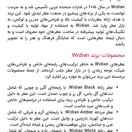
Widian
در
سال ۲۰۱۵
در امارات متحده عربی تأسیس شد و به سرعت
توانست به یکی از برندهای پیشرو در صنعت عطر تبدیل شود. این برند
با هدف ارائه عطریات با کیفیت بالا و طراحی‌های مدرن و لوکس، به
بازار عطر وارد شد. Widian به استفاده از مواد اولیه با کیفیت و
تکنیک‌های تولید پیشرفته در ساخت عطرهای خود معروف است و به
دنبال ایجاد عطرهایی است که نمایانگر فرهنگ و هنر را به تصویر
بکشد.
محصولات برند Widian
عطرهای
Widian
به خاطر ترکیب‌های رایحه‌ای خاص و طراحی‌های
شیک، توجه زیادی را در بازار عطر جلب کرده‌اند. از جمله محصولات
برجسته این برند می‌توان به موارد زیر اشاره کرد:
عطر زنانه Widian Black
: با رایحه‌ای گلی و چوبی که شامل
نت‌های گل یاس، گل رز و چوب صندل است. این عطر به دلیل
ترکیب خاص و طراحی زیبا، برای استفاده در مراسم‌های خاص
و شب‌های سرد مناسب است.
عطر مردانه Widian Amber
: با رایحه‌ای گرم و شرقی که شامل
نت‌های کهربا، دارچین و وانیل است. این عطر به دلیل ترکیب
غنی و جذابش، برای موقعیت‌های رسمی و شبانه ایده‌آل است.
عطر زنانه Widian White
: با رایحه‌ای تازه و میوه‌ای که شامل