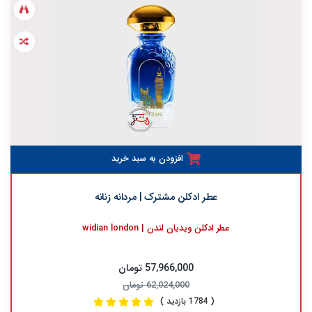
افزودن به سبد خرید
عطر ادکلن مشترک | مردانه زنانه
عطر ادکلن ویدیان لندن | widian london
57,966,000 تومان
62,024,000 تومان
( 1784 بازدید )