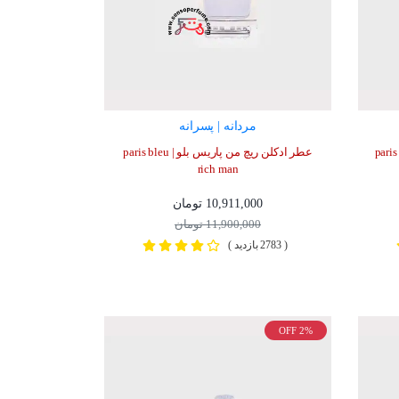
مردانه | پسرانه
 مونداین | paris bleu
عطر ادکلن ریچ من پاریس بلو | paris bleu
rich man
10,911,000 تومان
11,900,000 تومان
( 2783 بازدید )
OFF 2%