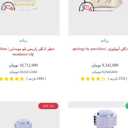
زنانه
زنانه
ولوژی | apology by paris bleu
عطر ادکلن پاریس بلو
mondaine edp
9,342,000 تومان
10,712,000 تومان
9,940,000 تومان
10,927,000 تومان
( 3528 بازدید )
( 1894 بازدید )
OFF 2%