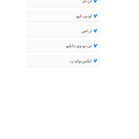
ان-ام
او-پی-کیو
ار-اس
تی-یو-وی-دابلیو
ایکس-وای-زد