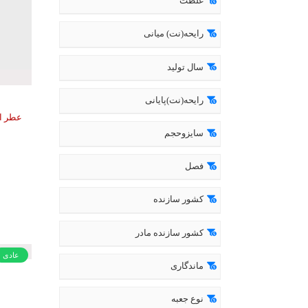
غلظت
رایحه(نت) میانی
سال تولید
رایحه(نت)پایانی
عطر ادکلن آپ
سایزوحجم
فصل
کشور سازنده
کشور سازنده مادر
عادی
ماندگاری
نوع جعبه