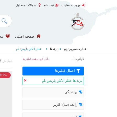
ورود به سایت
ثبت نام
سوالات متداول
صفحه اصلی
مح
عطر سنسو پرفیوم
برندها
عطر ادکلن پاریس بلو
فیلترها :
پاک کردن همه فیلتر ها
نمایش
6
اعمال فیلترها
F 7%
برند ها عطر ادکلن پاریس بلو
پراکندگی
رایحه (نت) آغازین