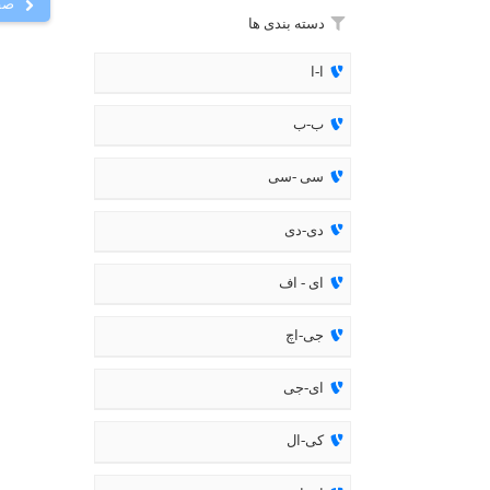
صف
دسته بندی ها
ا-ا
ب-ب
سی -سی
دی-دی
ای - اف
جی-اچ
ای-جی
کی-ال