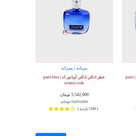
مردانه | پسرانه
عطر ادکلن پاریس بلو اویاتور اوسنتیک | paris
عطر ادکلن ادکلن آویاتور کد | paris bleu
aviator code
5,542,000 تومان
5,653,000 تومان
( 1340 بازدید )