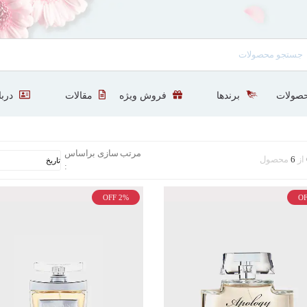
صولات
برندها
فروش ویژه
مقالات
دربا
مرتب سازی براساس
از
6
محصول
:
OFF 2%
OF