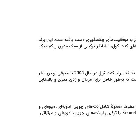
عطرسازی نیز به موفقیت‌های چشمگیری دست یافته است. این برند
های کنت کول، نمایانگر ترکیبی از سبک مدرن و کلاسیک
کنت کول (Kenneth Cole) در سال 1982 توسط کنت کول، طراح مد آمریکایی، تأسیس شد و به‌سرعت به‌عنوان یک برند مد معتبر شناخته شد. برند کنت کول در سال 2003 با معرفی اولین عطر
ست که به‌طور خاص برای مردان و زنان مدرن و بااستایل
 عطرها معمولاً شامل نت‌های چوبی، ادویه‌ای، میوه‌ای و
Kennet
با ترکیبی از نت‌های چوبی، ادویه‌ای و مرکباتی،