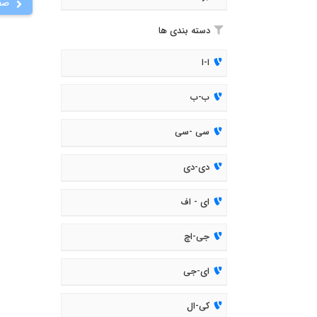
صف
دسته بندی ها
ا-ا
ب-ب
سی -سی
دی-دی
ای - اف
جی-اچ
ای-جی
کی-ال