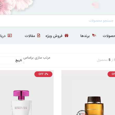
صولات
برندها
فروش ویژه
مقالات
دربار
مرتب سازی براساس
از
5
محصول
:
OFF 2%
OF