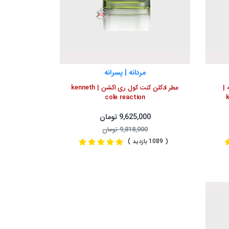
مردانه | پسرانه
 |
عطر ادکلن کنت کول ری اکشن | kenneth
cole reaction
k
9,625,000 تومان
9,818,000 تومان
( 1089 بازدید )