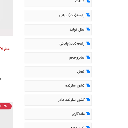
غلظت
رایحه(نت) میانی
سال تولید
رایحه(نت)پایانی
سایزوحجم
فصل
( 300
کشور سازنده
کشور سازنده مادر
F 7%
ماندگاری