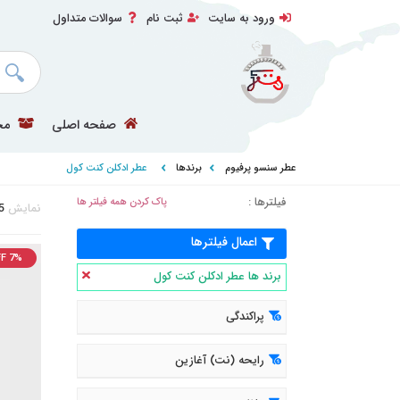
ورود به سایت
ثبت نام
سوالات متداول
صفحه اصلی
مح
عطر سنسو پرفیوم
برندها
عطر ادکلن کنت کول
فیلترها :
پاک کردن همه فیلتر ها
نمایش
5
اعمال فیلترها
F 7%
برند ها عطر ادکلن کنت کول
پراکندگی
رایحه (نت) آغازین