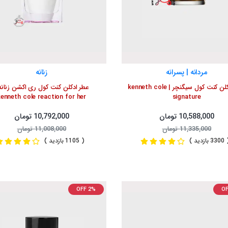
مردانه | پسرانه
زنانه
عطر ادکلن کنت کول سیگنچر | kenneth cole
عطر ادکلن کنت کول ری اکشن زنانه
enneth cole reaction for her
signature
10,588,000 تومان
10,792,000 تومان
11,335,000 تومان
11,008,000 تومان
3 بازدید )
( 1105 بازدید )
OFF 2%
OF