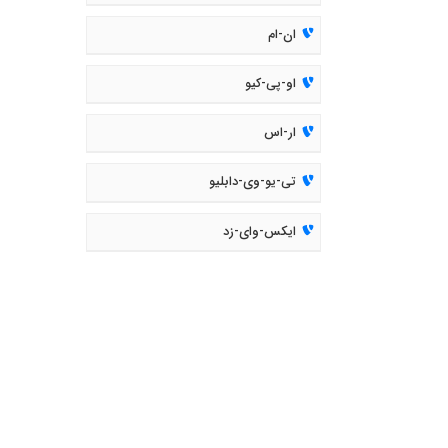
ان-ام
او-پی-کیو
ار-اس
تی-یو-وی-دابلیو
ایکس-وای-زد