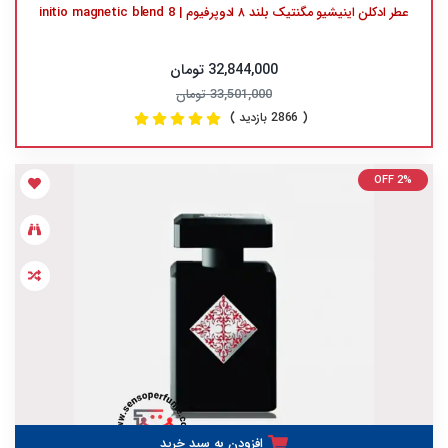
عطر ادکلن اینیشیو مگنتیک بلند ۸ ادوپرفیوم | initio magnetic blend 8
32,844,000 تومان
33,501,000 تومان
( 2866 بازدید )
OFF 2%
افزودن به سبد خرید