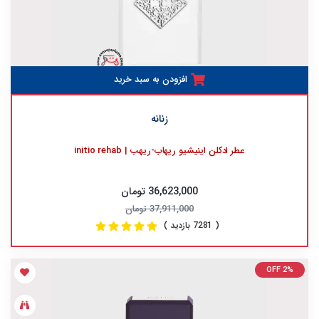
افزودن به سبد خرید
زنانه
عطر ادکلن اینیشیو ریهاب-ریهب | initio rehab
36,623,000 تومان
37,911,000 تومان
( 7281 بازدید )
OFF 2%