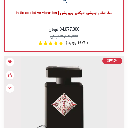
زنانه
عطر ادکلن اینیشیو ادیکتیو ویبریشن | initio addictive vibration
34,877,000 تومان
35,575,000 تومان
( 1647 بازدید )
OFF 2%