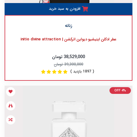
افزودن به سبد خرید
زنانه
عطر ادکلن اینیشیو دیواین اترکشن | initio divine attraction
38,529,000 تومان
39,300,000 تومان
( 1897 بازدید )
OFF 4%