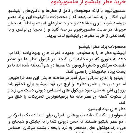
خرید عطر اینیشیو از سنسوپرفیوم
سنسوپرفیوم
با ارائه مجموعه‌ای کامل از عطرها و ادکلن‌های
اینیشیو
،
این امکان را به شما می‌دهد که از محصولات با کیفیت این برند معتبر
بهره‌مند شوید. برای مشاهده و خرید عطرهای
اینیشیو
، لطفاً به بخش
مربوطه در سایت سنسوپرفیوم مراجعه کنید و از تجربه‌ای لوکس و به
یادماندنی از خرید عطرهای
اینیشیو
لذت ببرید.
محصولات برند عطر اینیشیو
اینیشیو عطر ها را به سطوحی جدید با قدرت های بهبود یافته ارتقا می
دهد به طوری که در مخلیه نمی گنجد. در فرمول عطر ها دو عنصر
طبیعت سرکش و دانش فرومون ها عمیقا در هم آمیخته شده اند تا در
پشت پرده جادویشان را عملی کنند.
اینیتیو با القای قدرتی اسرار آمیز در ساخته هایش این بعد فرا طبیعی
اما در عین حال علمی عطرها را ارج می نهد.اینیشیو برای تحقق بلند
پروازی اش به خلق خود مولکول های احساس درونی دست می زند و
از سکوت آشفته ی عطر مایه ها پرهیاهوترین تحریکات را خلق می
کند.
عطر های برند اینیشیو
ابسولوتز و مگنتیک بلند ، نیروهایی نامرئی برای استفاده تک یا ترکیبی
، دو عطر اینیتیو هستند که حس درونی شما را به جنبش و هیجان وا
می دارند.مولکول های منحصر به فرد رایحه ، پشت سرشان احساس