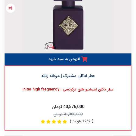
افزودن به سبد خرید
عطر ادکلن مشترک | مردانه زنانه
عطر ادکلن اینیشیو های فرکونسی | initio high frequency
40,576,000 تومان
41,388,000 تومان
( 1252 بازدید )