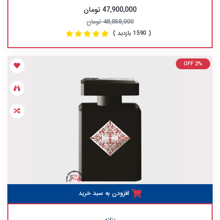
47,900,000 تومان
48,858,000 تومان
( 1590 بازدید )
OFF 2%
افزودن به سبد خرید