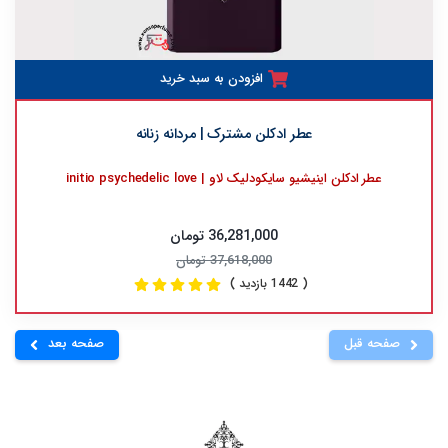
افزودن به سبد خرید
عطر ادکلن مشترک | مردانه زنانه
عطر ادکلن اینیشیو سایکودلیک لاو | initio psychedelic love
36,281,000 تومان
37,618,000 تومان
( 1442 بازدید )
صفحه قبل
صفحه بعد