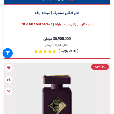
عطر ادکلن مشترک | مردانه زنانه
عطر ادکلن اينيشيو بلسد باراکا | initio blessed baraka
35,900,000 تومان
36,618,000 تومان
( 3525 بازدید )
OFF 4%