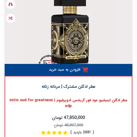
افزودن به سبد خرید
عطر ادکلن مشترک | مردانه زنانه
عطر ادکلن اینیشیو عود فور گریتنس ادوپرفیوم | initio oud for greatness
edp
47,850,000 تومان
48,807,000 تومان
( 2881 بازدید )