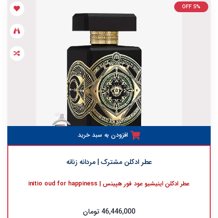
OFF 5%
افزودن به سبد خرید
عطر ادکلن مشترک | مردانه زنانه
عطر ادکلن اینیشیو عود فور هپینس | initio oud for happiness
46,446,000 تومان