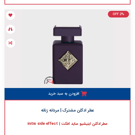
OFF 2%
افزودن به سبد خرید
عطر ادکلن مشترک | مردانه زنانه
عطر ادکلن اینیشیو ساید افکت | initio side effect