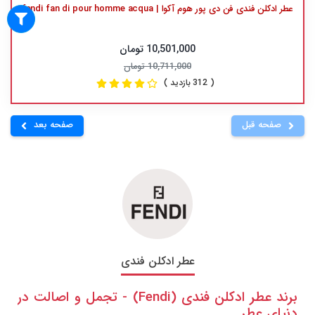
عطر ادکلن فندی فن دی پور هوم آکوا | fendi fan di pour homme acqua
10,501,000 تومان
10,711,000 تومان
( 312 بازدید )
صفحه قبل
صفحه بعد
عطر ادکلن فندی
برند عطر ادکلن فندی (Fendi) - تجمل و اصالت در
دنیای عطر