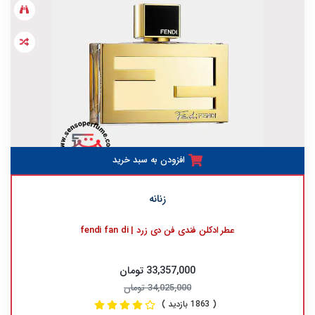
افزودن به سبد خرید
زنانه
عطر ادکلن فندی فن دی زرد | fendi fan di
33,357,000 تومان
34,025,000 تومان
( 1863 بازدید )