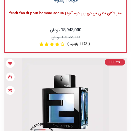
مردانه | پسرانه
عطر ادکلن فندی فن دی پور هوم آکوا | fendi fan di pour homme acqua
18,943,000 تومان
19,322,000 تومان
( 1172 بازدید )
OFF 2%