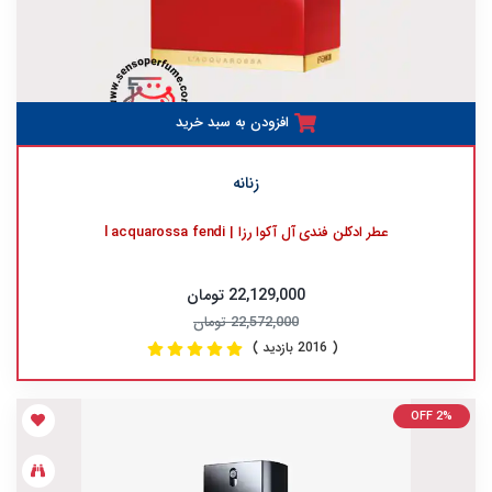
افزودن به سبد خرید
زنانه
عطر ادکلن فندی آل آکوا رزا | l acquarossa fendi
22,129,000 تومان
22,572,000 تومان
( 2016 بازدید )
OFF 2%