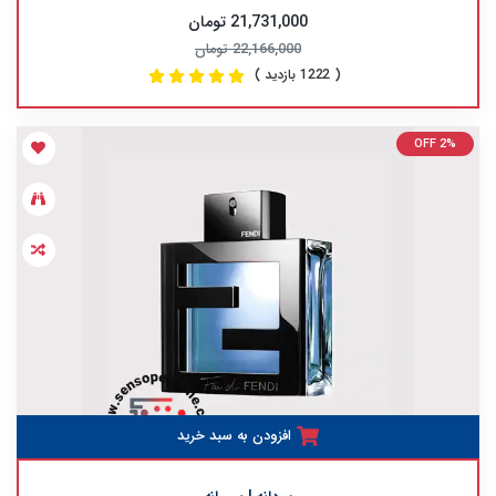
21,731,000 تومان
22,166,000 تومان
( 1222 بازدید )
OFF 2%
افزودن به سبد خرید