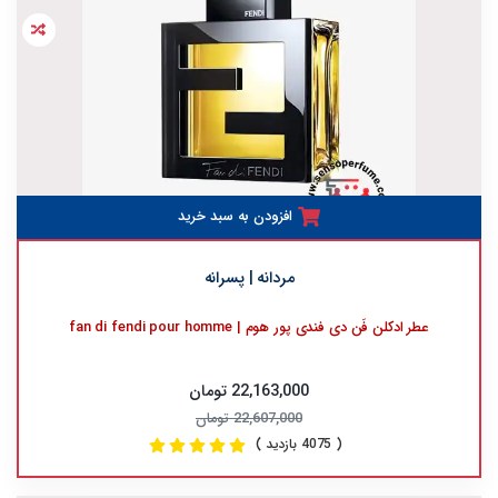
افزودن به سبد خرید
مردانه | پسرانه
عطر ادکلن فَن دی فندی پور هوم | fan di fendi pour homme
22,163,000 تومان
22,607,000 تومان
( 4075 بازدید )