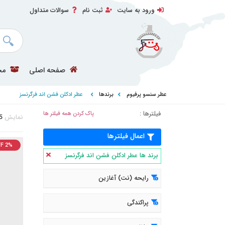
ورود به سایت
ثبت نام
سوالات متداول
صفحه اصلی
مح
عطر سنسو پرفیوم
برندها
عطر ادکلن فشن اند فرگرنسز
فیلترها :
پاک کردن همه فیلتر ها
نمایش
5
اعمال فیلترها
F 2%
برند ها عطر ادکلن فشن اند فرگرنسز
رایحه (نت) آغازین
پراکندگی