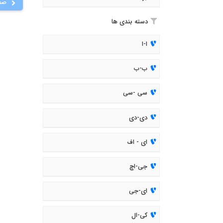
صف
دسته بندی ها
ا-ا
ب-ب
سی -سی
دی-دی
ای - اف
جی-اچ
ای-جی
کی-ال