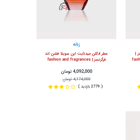
زنانه
ز |
عطر ادکلن میدنایت این سویلا فشن اند
fas
فرگرنسز | fashion and fragrances
midnight in sevilla
4,092,000 تومان
4,174,000 تومان
( 2779 بازدید )