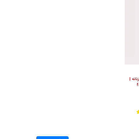
انه |
f