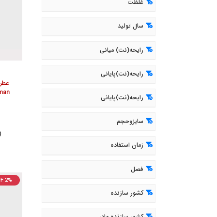
غلظت
سال تولید
رایحه(نت) میانی
رایحه(نت)پایانی
عطر 
 man
رایحه(نت)پایانی
سایزوحجم
( 645
زمان استفاده
فصل
F 2%
کشور سازنده