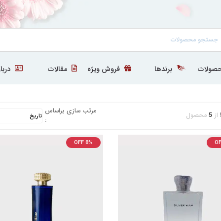
صولات
برندها
فروش ویژه
مقالات
دربار
مرتب سازی براساس
از
5
محصول
:
OFF 8%
OF