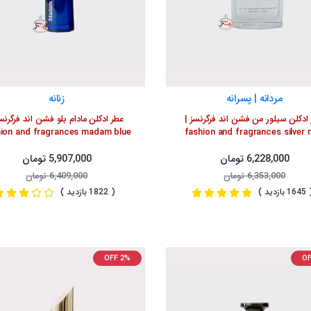
مردانه | پسرانه
زنانه
ادکلن سیلور من فشن اند فرگرنسز |
عطر ادکلن مادام بلو فشن اند فرگرنس
hion and fragrances madam blue
fashion and fragrances silver
6,228,000 تومان
5,907,000 تومان
6,353,000 تومان
6,409,000 تومان
1 بازدید )
( 1822 بازدید )
OFF 2%
OF