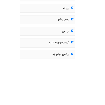
ان-ام
او-پی-کیو
ار-اس
تی-یو-وی-دابلیو
ایکس-وای-زد